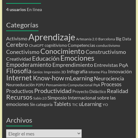
4 usuarios
En línea
Categorías
Aprendizaje
Activismo
Big Data
Artesanía 2.0
Barcelona
Cerebro
Competencias
cognitivismo
ChatGPT
conductivismo
Conocimiento
Conectivismo
Constructivismo
Emociones
Educación
Creatividad
Empoderamiento
Emprendimiento
Entrevistas PqA
Filosofía
Infografía
Innovación
Impresión 3D
Genios
Informe Pisa
Internet
Know-how
mLearning
Neurociencia
Procesos
Neuroeducación
P2PU
Pensamiento Computacional
PqA
Productividad
Realidad
Productivos
Proyecto Didáctico
Recursos
Simposio Internacional sobre las
Sabio 2.0
Tablets
uLearning
emociones
Sin categoría
TIC
YO
Archivos
Archivos