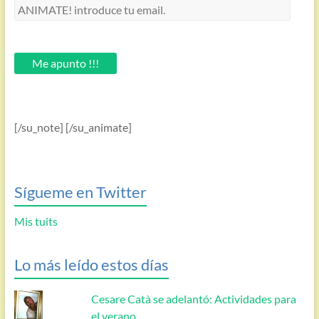
ANIMATE!
introduce
tu
email.
Me apunto !!!
[/su_note] [/su_animate]
Sígueme en Twitter
Mis tuits
Lo más leído estos días
Cesare Catà se adelantó: Actividades para
el verano