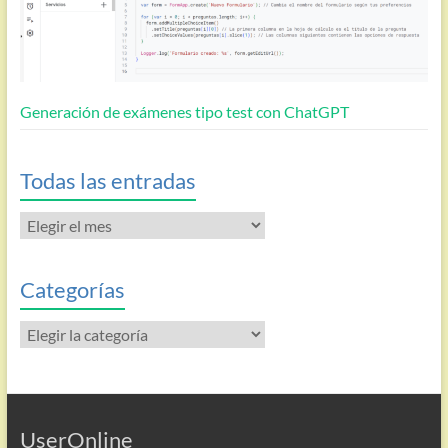
Generación de exámenes tipo test con ChatGPT
Todas las entradas
Todas
las
entradas
Categorías
Categorías
UserOnline