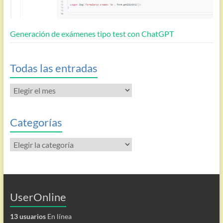
Generación de exámenes tipo test con ChatGPT
Todas las entradas
Todas
las
entradas
Categorías
Categorías
UserOnline
13 usuarios
En línea