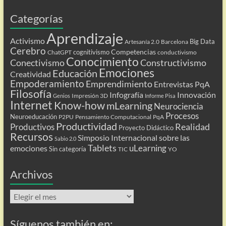
Categorías
Aprendizaje
Activismo
Big Data
Artesanía 2.0
Barcelona
Cerebro
Competencias
cognitivismo
ChatGPT
conductivismo
Conocimiento
Conectivismo
Constructivismo
Emociones
Educación
Creatividad
Empoderamiento
Emprendimiento
Entrevistas PqA
Filosofía
Infografía
Innovación
Impresión 3D
Genios
Informe Pisa
Internet
Know-how
mLearning
Neurociencia
Procesos
Neuroeducación
P2PU
Pensamiento Computacional
PqA
Productividad
Realidad
Productivos
Proyecto Didáctico
Recursos
Simposio Internacional sobre las
Sabio 2.0
Tablets
uLearning
emociones
Sin categoría
TIC
YO
Archivos
Archivos
Síguenos también en: