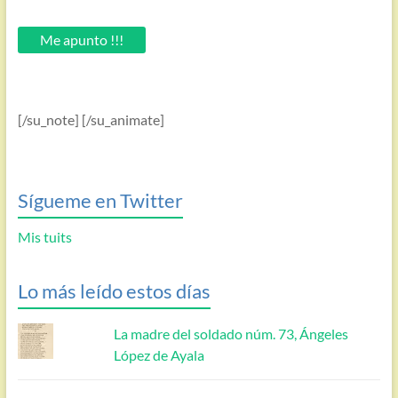
tu
email.
Me apunto !!!
[/su_note] [/su_animate]
Sígueme en Twitter
Mis tuits
Lo más leído estos días
La madre del soldado núm. 73, Ángeles
López de Ayala