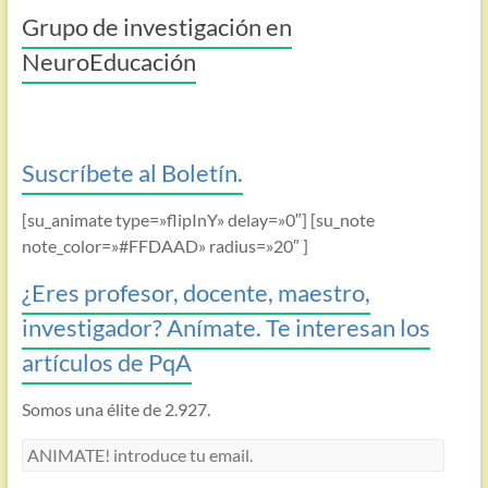
Grupo de investigación en
NeuroEducación
Suscríbete al Boletín.
[su_animate type=»flipInY» delay=»0″] [su_note
note_color=»#FFDAAD» radius=»20″ ]
¿Eres profesor, docente, maestro,
investigador? Anímate. Te interesan los
artículos de PqA
Somos una élite de 2.927.
ANIMATE!
introduce