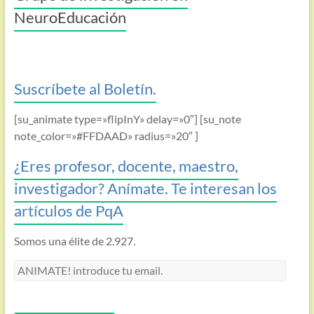
NeuroEducación
Suscríbete al Boletín.
[su_animate type=»flipInY» delay=»0″] [su_note
note_color=»#FFDAAD» radius=»20″ ]
¿Eres profesor, docente, maestro,
investigador? Anímate. Te interesan los
artículos de PqA
Somos una élite de 2.927.
ANIMATE!
introduce
tu