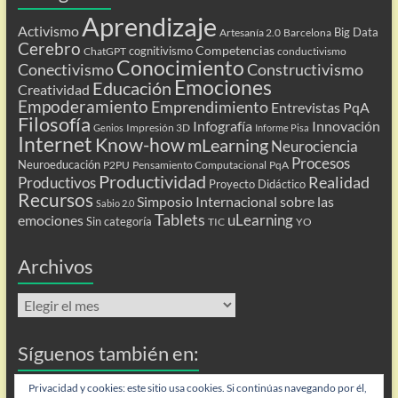
Aprendizaje
Activismo
Big Data
Artesanía 2.0
Barcelona
Cerebro
Competencias
cognitivismo
ChatGPT
conductivismo
Conocimiento
Conectivismo
Constructivismo
Emociones
Educación
Creatividad
Empoderamiento
Emprendimiento
Entrevistas PqA
Filosofía
Infografía
Innovación
Impresión 3D
Genios
Informe Pisa
Internet
Know-how
mLearning
Neurociencia
Procesos
Neuroeducación
P2PU
Pensamiento Computacional
PqA
Productividad
Realidad
Productivos
Proyecto Didáctico
Recursos
Simposio Internacional sobre las
Sabio 2.0
Tablets
uLearning
emociones
Sin categoría
TIC
YO
Archivos
Archivos
Síguenos también en:
Flip
Privacidad y cookies: este sitio usa cookies. Si continúas navegando por él,