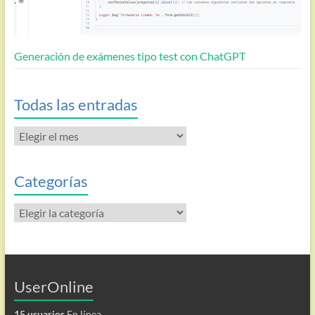
Generación de exámenes tipo test con ChatGPT
Todas las entradas
Todas
las
entradas
Categorías
Categorías
UserOnline
15 usuarios
En línea