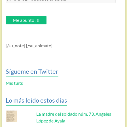
introduce
tu
email.
Me apunto !!!
[/su_note] [/su_animate]
Sígueme en Twitter
Mis tuits
Lo más leído estos días
La madre del soldado núm. 73, Ángeles
López de Ayala