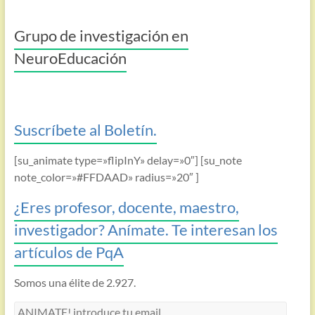
Grupo de investigación en
NeuroEducación
Suscríbete al Boletín.
[su_animate type=»flipInY» delay=»0″] [su_note
note_color=»#FFDAAD» radius=»20″ ]
¿Eres profesor, docente, maestro,
investigador? Anímate. Te interesan los
artículos de PqA
Somos una élite de 2.927.
ANIMATE!