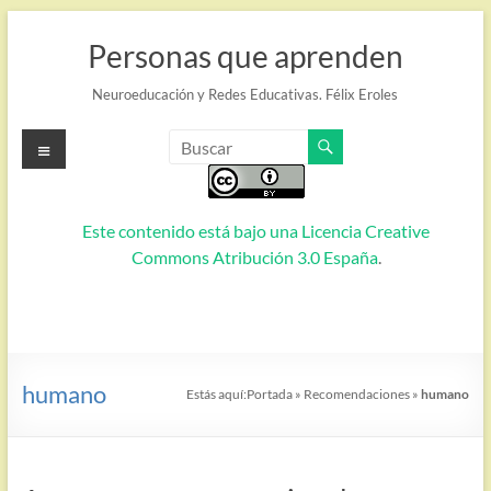
Saltar
al
Personas que aprenden
contenido
Neuroeducación y Redes Educativas. Félix Eroles
Menú
Este contenido está bajo una
Licencia Creative
Commons Atribución 3.0 España
.
humano
Estás aquí:
Portada
»
Recomendaciones
»
humano