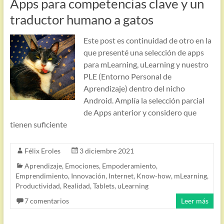
Apps para competencias clave y un
traductor humano a gatos
Este post es continuidad de otro en la
que presenté una selección de apps
para mLearning, uLearning y nuestro
PLE (Entorno Personal de
Aprendizaje) dentro del nicho
Android. Amplía la selección parcial
de Apps anterior y considero que
tienen suficiente
Félix Eroles
3 diciembre 2021
Aprendizaje
,
Emociones
,
Empoderamiento
,
Emprendimiento
,
Innovación
,
Internet
,
Know-how
,
mLearning
,
Productividad
,
Realidad
,
Tablets
,
uLearning
7 comentarios
Leer más