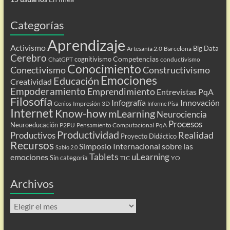
Categorías
Aprendizaje
Activismo
Big Data
Artesanía 2.0
Barcelona
Cerebro
Competencias
cognitivismo
ChatGPT
conductivismo
Conocimiento
Conectivismo
Constructivismo
Emociones
Educación
Creatividad
Empoderamiento
Emprendimiento
Entrevistas PqA
Filosofía
Infografía
Innovación
Impresión 3D
Genios
Informe Pisa
Internet
Know-how
mLearning
Neurociencia
Procesos
Neuroeducación
P2PU
Pensamiento Computacional
PqA
Productividad
Realidad
Productivos
Proyecto Didáctico
Recursos
Simposio Internacional sobre las
Sabio 2.0
Tablets
uLearning
emociones
Sin categoría
TIC
YO
Archivos
Archivos