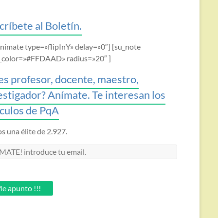
críbete al Boletín.
animate type=»flipInY» delay=»0″] [su_note
_color=»#FFDAAD» radius=»20″ ]
es profesor, docente, maestro,
estigador? Anímate. Te interesan los
ículos de PqA
 una élite de 2.927.
MATE!
oduce
.
e apunto !!!