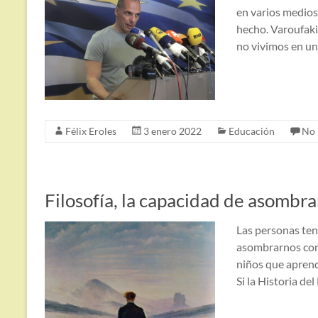
en varios medios
hecho. Varoufaki
no vivimos en un
Félix Eroles
3 enero 2022
Educación
No 
Filosofía, la capacidad de asombr
Las personas ten
asombrarnos con 
niños que aprend
Si la Historia de