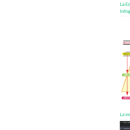
La Ed
Infog
La im