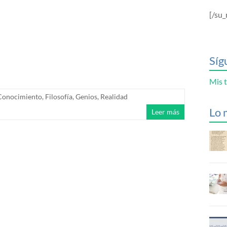
[/su_
Síg
Mis t
Conocimiento
,
Filosofía
,
Genios
,
Realidad
Lo 
Leer más