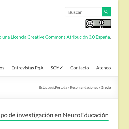
jo una
Licencia Creative Commons Atribución 3.0 España
.
os
Entrevistas PqA
SOY✔
Contacto
Ateneo
Estás aquí:
Portada
»
Recomendaciones
»
Grecia
po de investigación en NeuroEducación