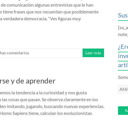
 de comunicación algunas entrevistas que le han
s tiene frases que nos recuerdan que posiblemente
Sus
a verdadera democracia. “Ves figuras muy
[su_
note
¿Er
hay comentarios
Leer más
inv
art
Somos
arse y de aprender
ANI
emos la tendencia a la curiosidad y nos gusta
intr
las cosas que pasan. Se observa claramente en los
tu
en imitando, jugando, buscando nuevas experiencias.
email
M
l Homo Sapiens tiene, calculan los evolucionistas