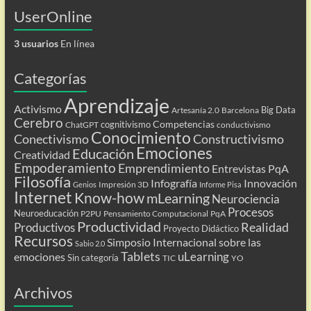
UserOnline
3 usuarios
En línea
Categorías
Aprendizaje
Activismo
Big Data
Artesanía 2.0
Barcelona
Cerebro
Competencias
cognitivismo
ChatGPT
conductivismo
Conocimiento
Conectivismo
Constructivismo
Emociones
Educación
Creatividad
Empoderamiento
Emprendimiento
Entrevistas PqA
Filosofía
Infografía
Innovación
Impresión 3D
Genios
Informe Pisa
Internet
Know-how
mLearning
Neurociencia
Procesos
Neuroeducación
P2PU
Pensamiento Computacional
PqA
Productividad
Realidad
Productivos
Proyecto Didáctico
Recursos
Simposio Internacional sobre las
Sabio 2.0
Tablets
uLearning
emociones
Sin categoría
TIC
YO
Archivos