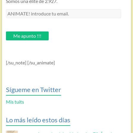
Somos una élite de 2.927.
ANIMATE!
introduce
tu
email.
Me apunto !!!
[/su_note] [/su_animate]
Sígueme en Twitter
Mis tuits
Lo más leído estos días