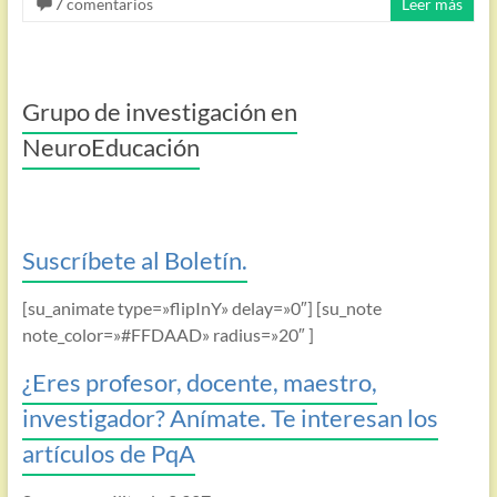
7 comentarios
Leer más
Grupo de investigación en
NeuroEducación
Suscríbete al Boletín.
[su_animate type=»flipInY» delay=»0″] [su_note
note_color=»#FFDAAD» radius=»20″ ]
¿Eres profesor, docente, maestro,
investigador? Anímate. Te interesan los
artículos de PqA