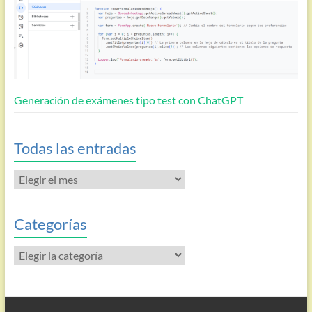
Generación de exámenes tipo test con ChatGPT
Todas las entradas
Todas
las
entradas
Categorías
Categorías