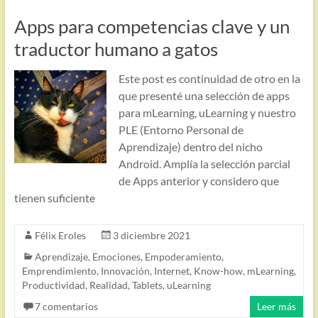
Apps para competencias clave y un
traductor humano a gatos
Este post es continuidad de otro en la
que presenté una selección de apps
para mLearning, uLearning y nuestro
PLE (Entorno Personal de
Aprendizaje) dentro del nicho
Android. Amplía la selección parcial
de Apps anterior y considero que
tienen suficiente
Félix Eroles
3 diciembre 2021
Aprendizaje
,
Emociones
,
Empoderamiento
,
Emprendimiento
,
Innovación
,
Internet
,
Know-how
,
mLearning
,
Productividad
,
Realidad
,
Tablets
,
uLearning
7 comentarios
Leer más