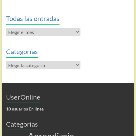
Todas las entradas
Todas
las
entradas
Categorías
Categorías
UserOnline
10 usuarios
En línea
Categorías
Aprendizaje