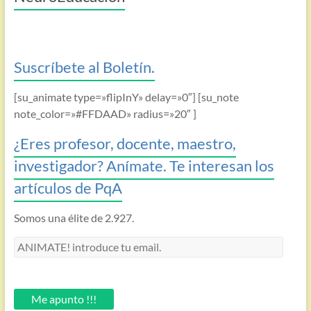
Suscríbete al Boletín.
[su_animate type=»flipInY» delay=»0″] [su_note
note_color=»#FFDAAD» radius=»20″ ]
¿Eres profesor, docente, maestro,
investigador? Anímate. Te interesan los
artículos de PqA
Somos una élite de 2.927.
ANIMATE!
introduce
tu
email.
Me apunto !!!