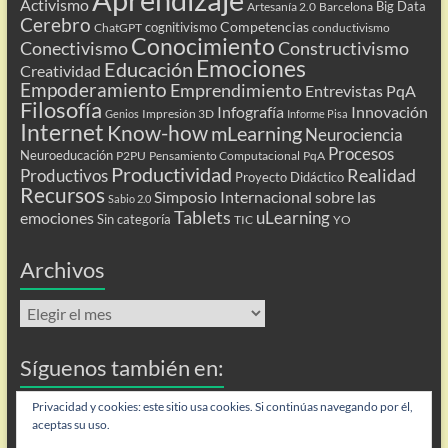
Activismo
Big Data
Artesanía 2.0
Barcelona
Cerebro
Competencias
cognitivismo
ChatGPT
conductivismo
Conocimiento
Conectivismo
Constructivismo
Emociones
Educación
Creatividad
Empoderamiento
Emprendimiento
Entrevistas PqA
Filosofía
Infografía
Innovación
Impresión 3D
Genios
Informe Pisa
Internet
Know-how
mLearning
Neurociencia
Procesos
Neuroeducación
P2PU
Pensamiento Computacional
PqA
Productividad
Realidad
Productivos
Proyecto Didáctico
Recursos
Simposio Internacional sobre las
Sabio 2.0
Tablets
uLearning
emociones
Sin categoría
TIC
YO
Archivos
Archivos
Síguenos también en:
Flip
Privacidad y cookies: este sitio usa cookies. Si continúas navegando por él,
aceptas su uso.