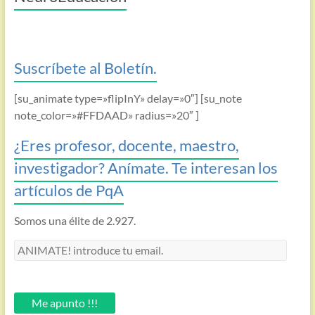
Suscríbete al Boletín.
[su_animate type=»flipInY» delay=»0″] [su_note
note_color=»#FFDAAD» radius=»20″ ]
¿Eres profesor, docente, maestro,
investigador? Anímate. Te interesan los
artículos de PqA
Somos una élite de 2.927.
ANIMATE!
introduce
tu
email.
Me apunto !!!