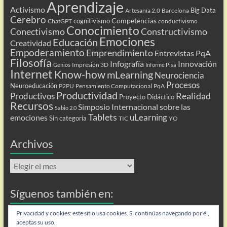
Aprendizaje
Activismo
Big Data
Artesanía 2.0
Barcelona
Cerebro
Competencias
cognitivismo
ChatGPT
conductivismo
Conocimiento
Conectivismo
Constructivismo
Emociones
Educación
Creatividad
Empoderamiento
Emprendimiento
Entrevistas PqA
Filosofía
Infografía
Innovación
Impresión 3D
Genios
Informe Pisa
Internet
Know-how
mLearning
Neurociencia
Procesos
Neuroeducación
P2PU
Pensamiento Computacional
PqA
Productividad
Realidad
Productivos
Proyecto Didáctico
Recursos
Simposio Internacional sobre las
Sabio 2.0
Tablets
uLearning
emociones
Sin categoría
TIC
YO
Archivos
Archivos
Síguenos también en:
Flip
Privacidad y cookies: este sitio usa cookies. Si continúas navegando por él,
aceptas su uso.