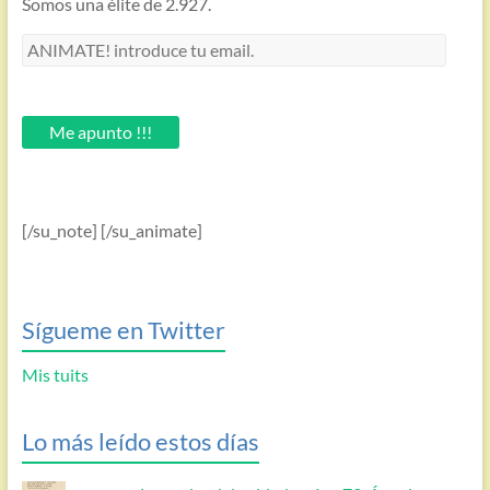
Somos una élite de 2.927.
ANIMATE!
introduce
tu
email.
Me apunto !!!
[/su_note] [/su_animate]
Sígueme en Twitter
Mis tuits
Lo más leído estos días