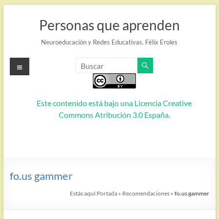
Saltar
al
Personas que aprenden
contenido
Neuroeducación y Redes Educativas. Félix Eroles
Menú
Este contenido está bajo una
Licencia Creative
Commons Atribución 3.0 España
.
fo.us gammer
Estás aquí:
Portada
»
Recomendaciones
»
fo.us gammer