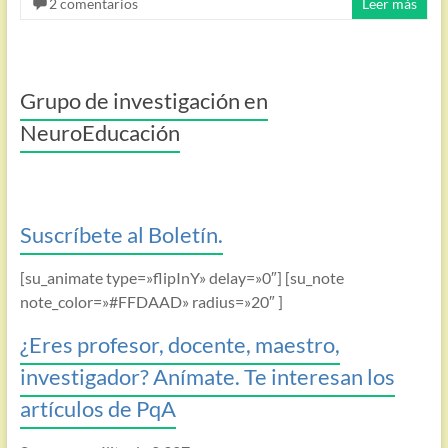
2 comentarios
Leer más
Grupo de investigación en
NeuroEducación
Suscríbete al Boletín.
[su_animate type=»flipInY» delay=»0″] [su_note
note_color=»#FFDAAD» radius=»20″ ]
¿Eres profesor, docente, maestro,
investigador? Anímate. Te interesan los
artículos de PqA