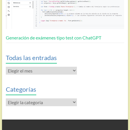
Generación de exámenes tipo test con ChatGPT
Todas las entradas
Todas
las
entradas
Categorías
Categorías