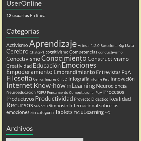
UserOnline
12 usuarios
En línea
Categorías
Aprendizaje
Activismo
Big Data
Artesanía 2.0
Barcelona
Cerebro
Competencias
cognitivismo
ChatGPT
conductivismo
Conocimiento
Conectivismo
Constructivismo
Emociones
Educación
Creatividad
Empoderamiento
Emprendimiento
Entrevistas PqA
Filosofía
Infografía
Innovación
Impresión 3D
Genios
Informe Pisa
Internet
Know-how
mLearning
Neurociencia
Procesos
Neuroeducación
P2PU
Pensamiento Computacional
PqA
Productividad
Realidad
Productivos
Proyecto Didáctico
Recursos
Simposio Internacional sobre las
Sabio 2.0
Tablets
uLearning
emociones
Sin categoría
TIC
YO
Archivos
Archivos