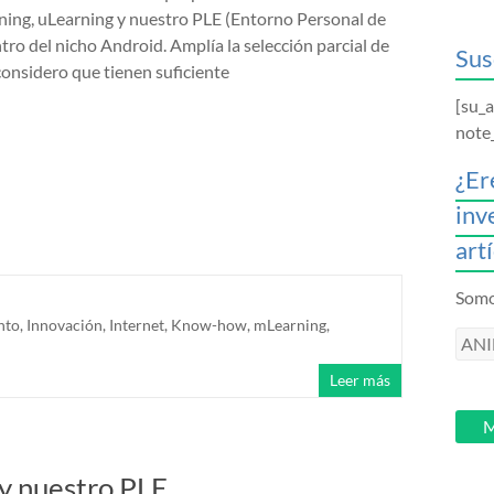
ing, uLearning y nuestro PLE (Entorno Personal de
tro del nicho Android. Amplía la selección parcial de
Sus
considero que tienen suficiente
[su_
note
¿Er
inv
art
Somos
nto
,
Innovación
,
Internet
,
Know-how
,
mLearning
,
ANI
intr
Leer más
tu
email
M
 y nuestro PLE