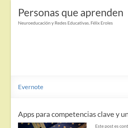
Saltar
al
Personas que aprenden
contenido
Neuroeducación y Redes Educativas. Félix Eroles
Evernote
Apps para competencias clave y u
Este post es con