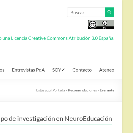
jo una
Licencia Creative Commons Atribución 3.0 España
.
os
Entrevistas PqA
SOY✔
Contacto
Ateneo
Estás aquí:
Portada
»
Recomendaciones
»
Evernote
po de investigación en NeuroEducación