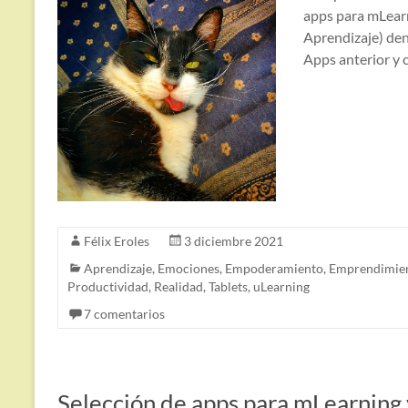
apps para mLearn
Aprendizaje) den
Apps anterior y 
Félix Eroles
3 diciembre 2021
Aprendizaje
,
Emociones
,
Empoderamiento
,
Emprendimie
Productividad
,
Realidad
,
Tablets
,
uLearning
7 comentarios
Selección de apps para mLearning