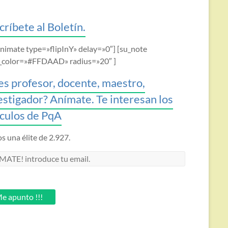
críbete al Boletín.
animate type=»flipInY» delay=»0″] [su_note
_color=»#FFDAAD» radius=»20″ ]
es profesor, docente, maestro,
estigador? Anímate. Te interesan los
ículos de PqA
 una élite de 2.927.
MATE!
oduce
.
e apunto !!!