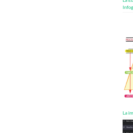
Infog
La im