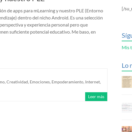
[/su_
ión de apps para mLearning y nuestro PLE (Entorno
ndizaje) dentro del nicho Android. Es una selección
 perspectiva y experiencia personal pero que
enen suficiente potencial educativo. Me baso, en
Síg
Mis t
Lo 
smo
,
Creatividad
,
Emociones
,
Empoderamiento
,
Internet
,
Leer más