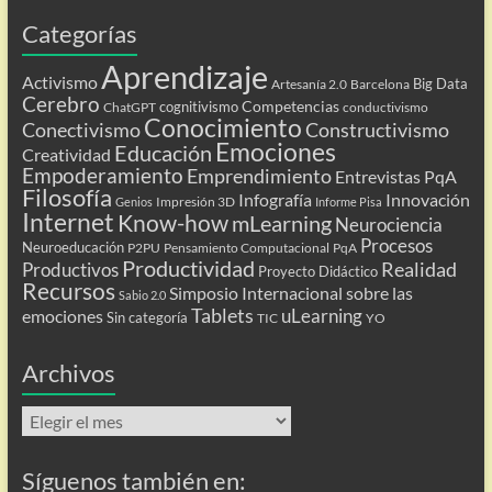
Categorías
Aprendizaje
Activismo
Big Data
Artesanía 2.0
Barcelona
Cerebro
Competencias
cognitivismo
ChatGPT
conductivismo
Conocimiento
Conectivismo
Constructivismo
Emociones
Educación
Creatividad
Empoderamiento
Emprendimiento
Entrevistas PqA
Filosofía
Infografía
Innovación
Impresión 3D
Genios
Informe Pisa
Internet
Know-how
mLearning
Neurociencia
Procesos
Neuroeducación
P2PU
Pensamiento Computacional
PqA
Productividad
Realidad
Productivos
Proyecto Didáctico
Recursos
Simposio Internacional sobre las
Sabio 2.0
Tablets
uLearning
emociones
Sin categoría
TIC
YO
Archivos
Archivos
Síguenos también en: