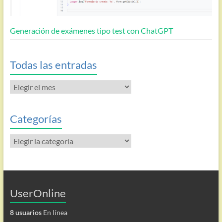
Generación de exámenes tipo test con ChatGPT
Todas las entradas
Todas
las
entradas
Categorías
Categorías
UserOnline
8 usuarios
En línea