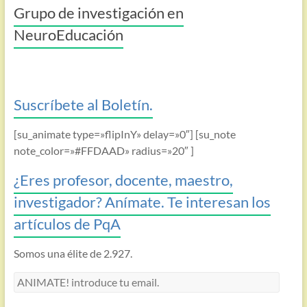
Grupo de investigación en
NeuroEducación
Suscríbete al Boletín.
[su_animate type=»flipInY» delay=»0″] [su_note
note_color=»#FFDAAD» radius=»20″ ]
¿Eres profesor, docente, maestro,
investigador? Anímate. Te interesan los
artículos de PqA
Somos una élite de 2.927.
ANIMATE!
introduce