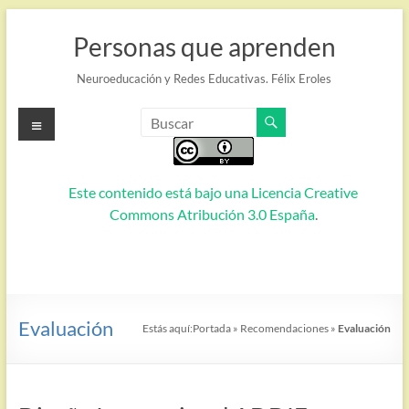
Saltar
al
Personas que aprenden
contenido
Neuroeducación y Redes Educativas. Félix Eroles
Menú
Este contenido está bajo una
Licencia Creative
Commons Atribución 3.0 España
.
Evaluación
Estás aquí:
Portada
»
Recomendaciones
»
Evaluación