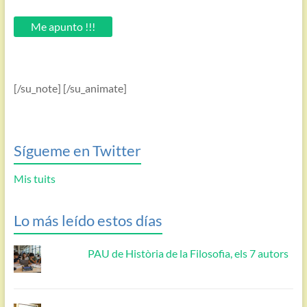
tu
email.
Me apunto !!!
[/su_note] [/su_animate]
Sígueme en Twitter
Mis tuits
Lo más leído estos días
PAU de Història de la Filosofia, els 7 autors