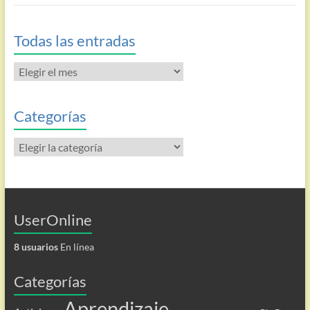
Todas las entradas
Todas
las
entradas
Categorías
Categorías
UserOnline
8 usuarios
En línea
Categorías
Aprendizaje