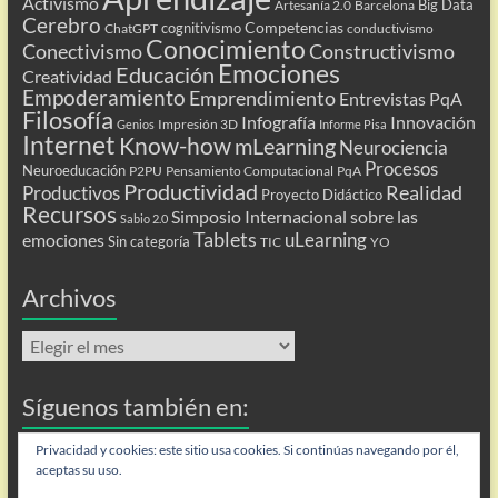
Activismo
Big Data
Artesanía 2.0
Barcelona
Cerebro
Competencias
cognitivismo
ChatGPT
conductivismo
Conocimiento
Conectivismo
Constructivismo
Emociones
Educación
Creatividad
Empoderamiento
Emprendimiento
Entrevistas PqA
Filosofía
Infografía
Innovación
Impresión 3D
Genios
Informe Pisa
Internet
Know-how
mLearning
Neurociencia
Procesos
Neuroeducación
P2PU
Pensamiento Computacional
PqA
Productividad
Realidad
Productivos
Proyecto Didáctico
Recursos
Simposio Internacional sobre las
Sabio 2.0
Tablets
uLearning
emociones
Sin categoría
TIC
YO
Archivos
Archivos
Síguenos también en:
Flip
Privacidad y cookies: este sitio usa cookies. Si continúas navegando por él,
aceptas su uso.