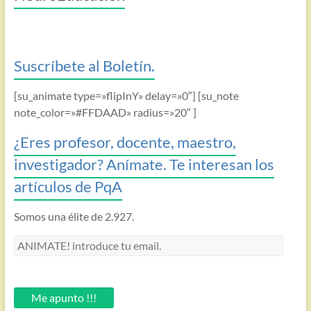
Suscríbete al Boletín.
[su_animate type=»flipInY» delay=»0″] [su_note
note_color=»#FFDAAD» radius=»20″ ]
¿Eres profesor, docente, maestro,
investigador? Anímate. Te interesan los
artículos de PqA
Somos una élite de 2.927.
ANIMATE!
introduce
tu
email.
Me apunto !!!