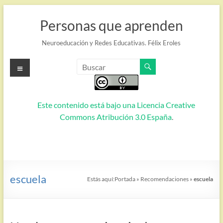
Saltar
al
Personas que aprenden
contenido
Neuroeducación y Redes Educativas. Félix Eroles
Menú
Este contenido está bajo una
Licencia Creative
Commons Atribución 3.0 España
.
escuela
Estás aquí:
Portada
»
Recomendaciones
»
escuela