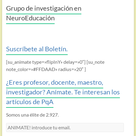
Grupo de investigación en
NeuroEducación
Suscríbete al Boletín.
[su_animate type=»flipInY» delay=»0″] [su_note
note_color=»#FFDAAD» radius=»20″ ]
¿Eres profesor, docente, maestro,
investigador? Anímate. Te interesan los
artículos de PqA
Somos una élite de 2.927.
ANIMATE!
introduce