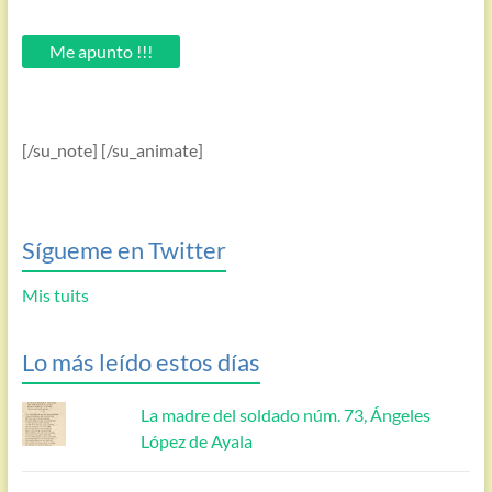
tu
email.
Me apunto !!!
[/su_note] [/su_animate]
Sígueme en Twitter
Mis tuits
Lo más leído estos días
La madre del soldado núm. 73, Ángeles
López de Ayala