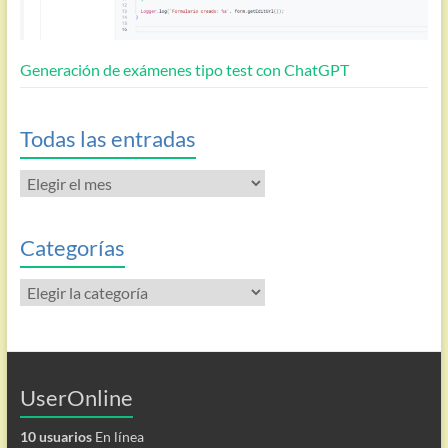
Generación de exámenes tipo test con ChatGPT
Todas las entradas
Todas
las
entradas
Categorías
Categorías
UserOnline
10 usuarios
En línea