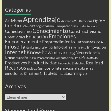
Categorías
Aprendizaje
Activismo
Big Data
Artesanía 2.0
Barcelona
Cerebro
Competencias
cognitivismo
ChatGPT
conductivismo
Conocimiento
Conectivismo
Constructivismo
Emociones
Educación
Creatividad
Empoderamiento
Emprendimiento
Entrevistas PqA
Filosofía
Infografía
Innovación
Impresión 3D
Genios
Informe Pisa
Internet
Know-how
mLearning
Neurociencia
Procesos
Neuroeducación
P2PU
Pensamiento Computacional
PqA
Productividad
Realidad
Productivos
Proyecto Didáctico
Recursos
Simposio Internacional sobre las
Sabio 2.0
Tablets
uLearning
emociones
Sin categoría
TIC
YO
Archivos
Archivos
Síguenos también en: