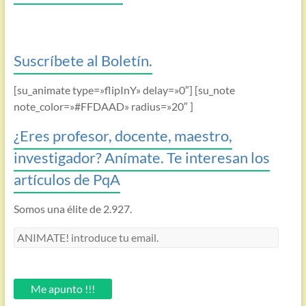
Suscríbete al Boletín.
[su_animate type=»flipInY» delay=»0″] [su_note
note_color=»#FFDAAD» radius=»20″ ]
¿Eres profesor, docente, maestro,
investigador? Anímate. Te interesan los
artículos de PqA
Somos una élite de 2.927.
ANIMATE!
introduce
tu
email.
Me apunto !!!