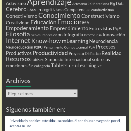
Aprendizaje
Activismo
Big Data
Artesanía 2.0
Barcelona
Cerebro
Competencias
cognitivismo
ChatGPT
conductivismo
Conocimiento
Conectivismo
Constructivismo
Emociones
Educación
Creatividad
Empoderamiento
Emprendimiento
Entrevistas PqA
Filosofía
Infografía
Innovación
Impresión 3D
Genios
Informe Pisa
Internet
Know-how
mLearning
Neurociencia
Procesos
Neuroeducación
P2PU
Pensamiento Computacional
PqA
Productividad
Realidad
Productivos
Proyecto Didáctico
Recursos
Simposio Internacional sobre las
Sabio 2.0
Tablets
uLearning
emociones
Sin categoría
TIC
YO
Archivos
Archivos
Síguenos también en:
Flip
Privacidad y cookies: este sitio usa cookies. Si continúas navegando por él,
aceptas su uso.