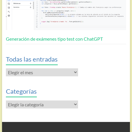
Generación de exámenes tipo test con ChatGPT
Todas las entradas
Todas
las
entradas
Categorías
Categorías