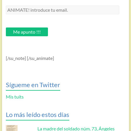
ANIMATE!
introduce
tu
email.
Me apunto !!!
[/su_note] [/su_animate]
Sígueme en Twitter
Mis tuits
Lo más leído estos días
La madre del soldado núm. 73, Ángeles