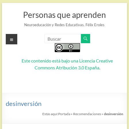
Saltar
al
Personas que aprenden
contenido
Neuroeducación y Redes Educativas. Félix Eroles
Menú
Este contenido está bajo una
Licencia Creative
Commons Atribución 3.0 España
.
desinversión
Estás aquí:
Portada
»
Recomendaciones
»
desinversión