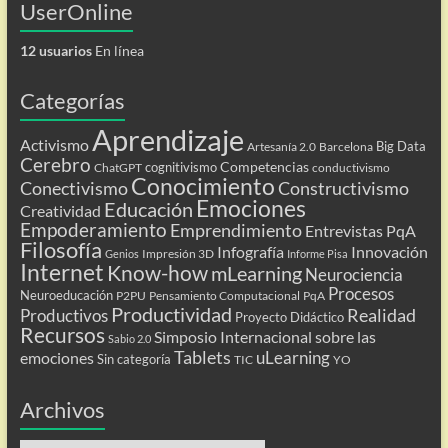
UserOnline
12 usuarios
En línea
Categorías
Aprendizaje
Activismo
Big Data
Artesanía 2.0
Barcelona
Cerebro
Competencias
cognitivismo
ChatGPT
conductivismo
Conocimiento
Conectivismo
Constructivismo
Emociones
Educación
Creatividad
Empoderamiento
Emprendimiento
Entrevistas PqA
Filosofía
Infografía
Innovación
Impresión 3D
Genios
Informe Pisa
Internet
Know-how
mLearning
Neurociencia
Procesos
Neuroeducación
P2PU
Pensamiento Computacional
PqA
Productividad
Realidad
Productivos
Proyecto Didáctico
Recursos
Simposio Internacional sobre las
Sabio 2.0
Tablets
uLearning
emociones
Sin categoría
TIC
YO
Archivos
Archivos