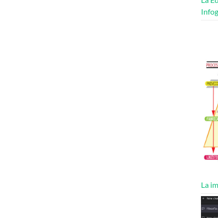
Infog
La im