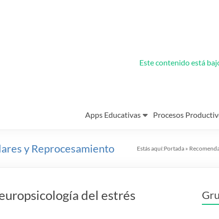
Este contenido está ba
Apps Educativas
Procesos Productiv
lares y Reprocesamiento
Estás aquí:
Portada
»
Recomenda
europsicología del estrés
Gru