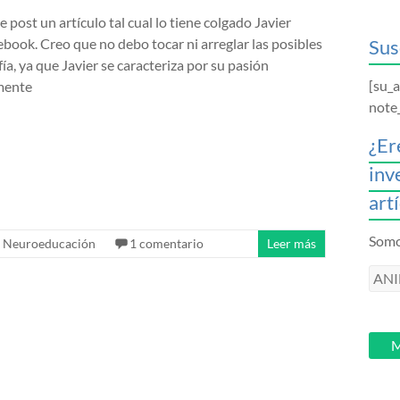
post un artículo tal cual lo tiene colgado Javier
ebook. Creo que no debo tocar ni arreglar las posibles
Sus
fía, ya que Javier se caracteriza por su pasión
[su_
 mente
note
¿Er
inv
art
Somos
,
Neuroeducación
1 comentario
Leer más
ANI
intr
tu
email
M