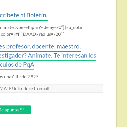
críbete al Boletín.
animate type=»flipInY» delay=»0″] [su_note
_color=»#FFDAAD» radius=»20″ ]
es profesor, docente, maestro,
estigador? Anímate. Te interesan los
ículos de PqA
 una élite de 2.927.
MATE!
oduce
.
e apunto !!!