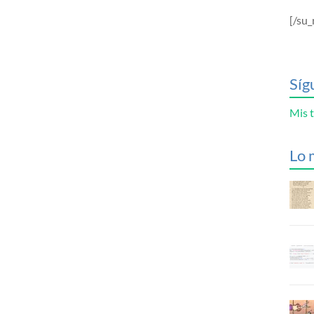
[/su_
Síg
Mis t
Lo 