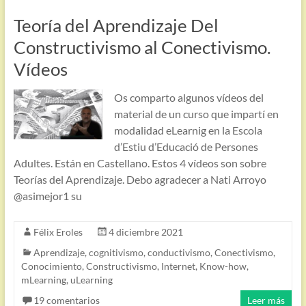
Teoría del Aprendizaje Del
Constructivismo al Conectivismo.
Vídeos
Os comparto algunos vídeos del
material de un curso que impartí en
modalidad eLearnig en la Escola
d’Estiu d’Educació de Persones
Adultes. Están en Castellano. Estos 4 vídeos son sobre
Teorías del Aprendizaje. Debo agradecer a Nati Arroyo
@asimejor1 su
Félix Eroles
4 diciembre 2021
Aprendizaje
,
cognitivismo
,
conductivismo
,
Conectivismo
,
Conocimiento
,
Constructivismo
,
Internet
,
Know-how
,
mLearning
,
uLearning
19 comentarios
Leer más