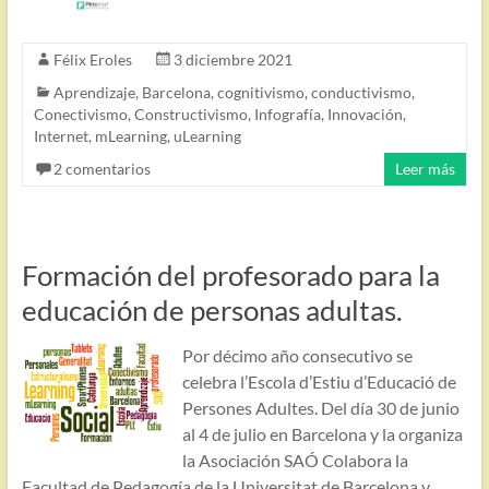
Félix Eroles
3 diciembre 2021
Aprendizaje
,
Barcelona
,
cognitivismo
,
conductivismo
,
Conectivismo
,
Constructivismo
,
Infografía
,
Innovación
,
Internet
,
mLearning
,
uLearning
2 comentarios
Leer más
Formación del profesorado para la
educación de personas adultas.
Por décimo año consecutivo se
celebra l’Escola d’Estiu d’Educació de
Persones Adultes. Del día 30 de junio
al 4 de julio en Barcelona y la organiza
la Asociación SAÓ Colabora la
Facultad de Pedagogía de la Universitat de Barcelona y