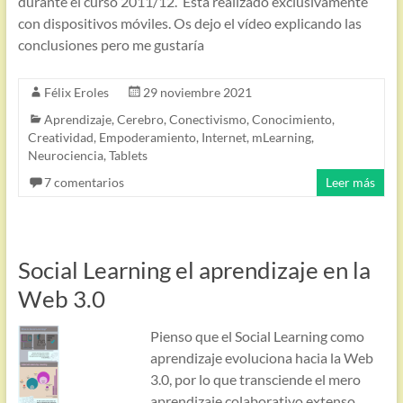
durante el curso 2011/12. Está realizado exclusivamente
con dispositivos móviles. Os dejo el vídeo explicando las
conclusiones pero me gustaría
Félix Eroles
29 noviembre 2021
Aprendizaje
,
Cerebro
,
Conectivismo
,
Conocimiento
,
Creatividad
,
Empoderamiento
,
Internet
,
mLearning
,
Neurociencia
,
Tablets
7 comentarios
Leer más
Social Learning el aprendizaje en la
Web 3.0
Pienso que el Social Learning como
aprendizaje evoluciona hacia la Web
3.0, por lo que transciende el mero
aprendizaje colaborativo extenso