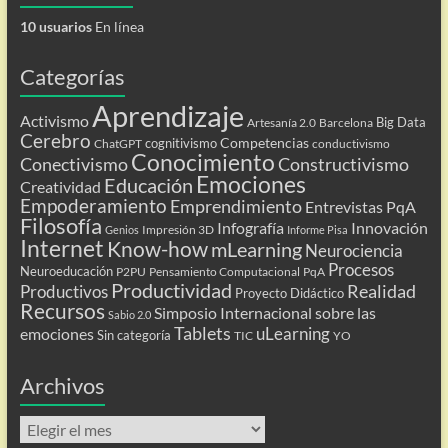
10 usuarios
En línea
Categorías
Aprendizaje
Activismo
Big Data
Artesanía 2.0
Barcelona
Cerebro
Competencias
cognitivismo
ChatGPT
conductivismo
Conocimiento
Conectivismo
Constructivismo
Emociones
Educación
Creatividad
Empoderamiento
Emprendimiento
Entrevistas PqA
Filosofía
Infografía
Innovación
Impresión 3D
Genios
Informe Pisa
Internet
Know-how
mLearning
Neurociencia
Procesos
Neuroeducación
P2PU
Pensamiento Computacional
PqA
Productividad
Realidad
Productivos
Proyecto Didáctico
Recursos
Simposio Internacional sobre las
Sabio 2.0
Tablets
uLearning
emociones
Sin categoría
TIC
YO
Archivos
Archivos