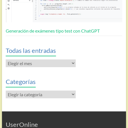
Generación de exámenes tipo test con ChatGPT
Todas las entradas
Todas
las
entradas
Categorías
Categorías
UserOnline