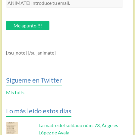
ANIMATE!
introduce
tu
email.
Me apunto !!!
[/su_note] [/su_animate]
Sígueme en Twitter
Mis tuits
Lo más leído estos días
La madre del soldado núm. 73, Ángeles
López de Ayala