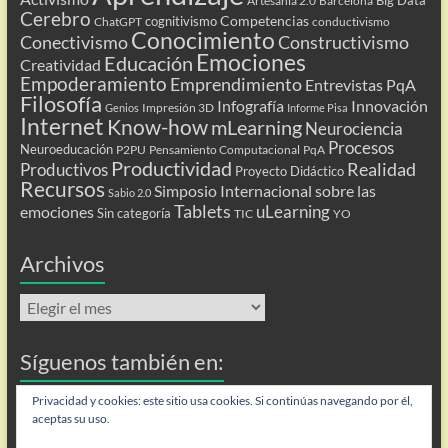
Artesanía 2.0
Barcelona
Cerebro
Competencias
cognitivismo
ChatGPT
conductivismo
Conocimiento
Conectivismo
Constructivismo
Emociones
Educación
Creatividad
Empoderamiento
Emprendimiento
Entrevistas PqA
Filosofía
Infografía
Innovación
Impresión 3D
Genios
Informe Pisa
Internet
Know-how
mLearning
Neurociencia
Procesos
Neuroeducación
P2PU
Pensamiento Computacional
PqA
Productividad
Realidad
Productivos
Proyecto Didáctico
Recursos
Simposio Internacional sobre las
Sabio 2.0
Tablets
uLearning
emociones
Sin categoría
TIC
YO
Archivos
Archivos
Síguenos también en:
Flip
Privacidad y cookies: este sitio usa cookies. Si continúas navegando por él,
aceptas su uso.