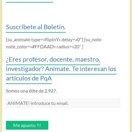
Suscríbete al Boletín.
[su_animate type=»flipInY» delay=»0″] [su_note
note_color=»#FFDAAD» radius=»20″ ]
¿Eres profesor, docente, maestro,
investigador? Anímate. Te interesan los
artículos de PqA
Somos una élite de 2.927.
ANIMATE!
introduce
tu
email.
Me apunto !!!