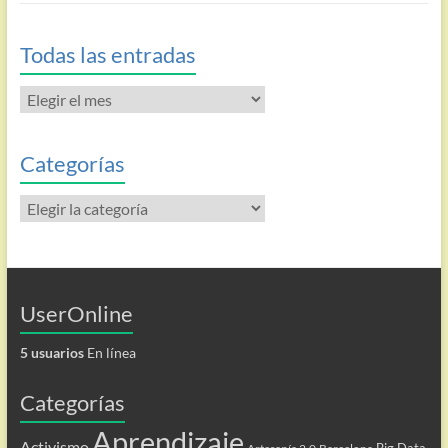
Todas las entradas
Todas
las
entradas
Categorías
Categorías
UserOnline
5 usuarios
En línea
Categorías
Aprendizaje
Activismo
Big Data