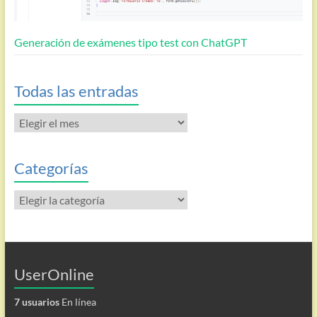
Generación de exámenes tipo test con ChatGPT
Todas las entradas
Todas
las
entradas
Categorías
Categorías
UserOnline
7 usuarios
En línea