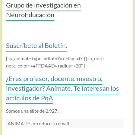
Grupo de investigación en
NeuroEducación
Suscríbete al Boletín.
[su_animate type=»flipInY» delay=»0″] [su_note
note_color=»#FFDAAD» radius=»20″ ]
¿Eres profesor, docente, maestro,
investigador? Anímate. Te interesan los
artículos de PqA
Somos una élite de 2.927.
ANIMATE!
introduce