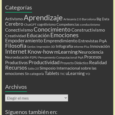
Categorías
Aprendizaje
Activismo
Big Data
Artesanía 2.0
Barcelona
Cerebro
Competencias
cognitivismo
ChatGPT
conductivismo
Conocimiento
Conectivismo
Constructivismo
Emociones
Educación
Creatividad
Empoderamiento
Emprendimiento
Entrevistas PqA
Filosofía
Infografía
Innovación
Impresión 3D
Genios
Informe Pisa
Internet
Know-how
mLearning
Neurociencia
Procesos
Neuroeducación
P2PU
Pensamiento Computacional
PqA
Productividad
Realidad
Productivos
Proyecto Didáctico
Recursos
Simposio Internacional sobre las
Sabio 2.0
Tablets
uLearning
emociones
Sin categoría
TIC
YO
Archivos
Archivos
Síguenos también en: