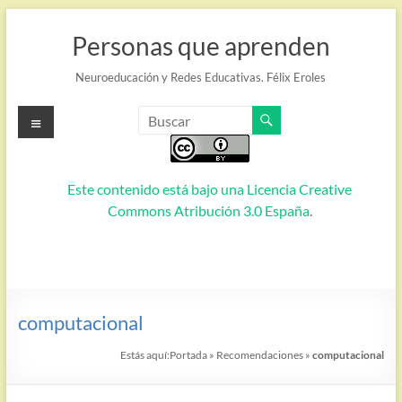
Saltar
al
Personas que aprenden
contenido
Neuroeducación y Redes Educativas. Félix Eroles
Menú
Este contenido está bajo una
Licencia Creative
Commons Atribución 3.0 España
.
computacional
Estás aquí:
Portada
»
Recomendaciones
»
computacional