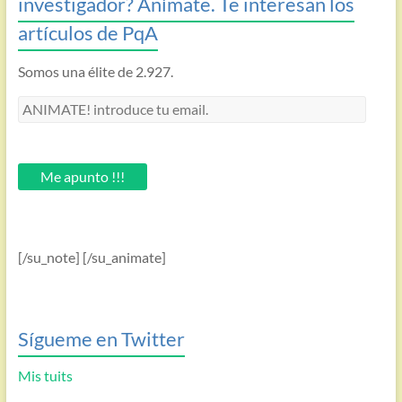
investigador? Anímate. Te interesan los
artículos de PqA
Somos una élite de 2.927.
ANIMATE!
introduce
tu
email.
Me apunto !!!
[/su_note] [/su_animate]
Sígueme en Twitter
Mis tuits