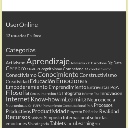
UserOnline
12 usuarios
En línea
Categorías
Aprendizaje
Activismo
Big Data
Artesanía 2.0
Barcelona
Cerebro
Competencias
cognitivismo
ChatGPT
conductivismo
Conocimiento
Conectivismo
Constructivismo
Emociones
Educación
Creatividad
Empoderamiento
Emprendimiento
Entrevistas PqA
Filosofía
Infografía
Innovación
Impresión 3D
Genios
Informe Pisa
Internet
Know-how
mLearning
Neurociencia
Procesos
Neuroeducación
P2PU
Pensamiento Computacional
PqA
Productividad
Realidad
Productivos
Proyecto Didáctico
Recursos
Simposio Internacional sobre las
Sabio 2.0
Tablets
uLearning
emociones
Sin categoría
TIC
YO