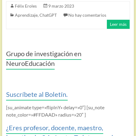
Félix Eroles
9 marzo 2023
Aprendizaje
,
ChatGPT
No hay comentarios
Leer más
Grupo de investigación en
NeuroEducación
Suscríbete al Boletín.
[su_animate type=»flipInY» delay=»0″] [su_note
note_color=»#FFDAAD» radius=»20″ ]
¿Eres profesor, docente, maestro,