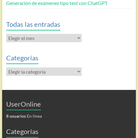
Generación de exámenes tipo test con ChatGPT
Todas las entradas
Todas
las
entradas
Categorías
Categorías
UserOnline
8 usuarios
En línea
Categorías