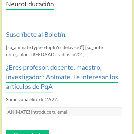
NeuroEducación
Suscríbete al Boletín.
[su_animate type=»flipInY» delay=»0″] [su_note
note_color=»#FFDAAD» radius=»20″ ]
¿Eres profesor, docente, maestro,
investigador? Anímate. Te interesan los
artículos de PqA
Somos una élite de 2.927.
ANIMATE!
introduce
tu
email.