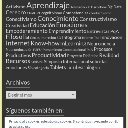
Aprendizaje
Activismo
Big Data
Artesanía 2.0
Barcelona
Cerebro
Competencias
cognitivismo
ChatGPT
conductivismo
Conocimiento
Conectivismo
Constructivismo
Emociones
Educación
Creatividad
Empoderamiento
Emprendimiento
Entrevistas PqA
Filosofía
Infografía
Innovación
Impresión 3D
Genios
Informe Pisa
Internet
Know-how
mLearning
Neurociencia
Procesos
Neuroeducación
P2PU
Pensamiento Computacional
PqA
Productividad
Realidad
Productivos
Proyecto Didáctico
Recursos
Simposio Internacional sobre las
Sabio 2.0
Tablets
uLearning
emociones
Sin categoría
TIC
YO
Archivos
Archivos
Síguenos también en:
Flip
Privacidad y cookies: este sitio usa cookies. Si continúas navegando por él,
aceptas su uso.