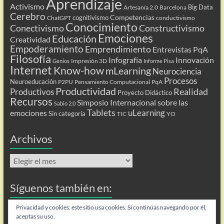
Aprendizaje
Activismo
Big Data
Artesanía 2.0
Barcelona
Cerebro
Competencias
cognitivismo
ChatGPT
conductivismo
Conocimiento
Conectivismo
Constructivismo
Emociones
Educación
Creatividad
Empoderamiento
Emprendimiento
Entrevistas PqA
Filosofía
Infografía
Innovación
Impresión 3D
Genios
Informe Pisa
Internet
Know-how
mLearning
Neurociencia
Procesos
Neuroeducación
P2PU
Pensamiento Computacional
PqA
Productividad
Realidad
Productivos
Proyecto Didáctico
Recursos
Simposio Internacional sobre las
Sabio 2.0
Tablets
uLearning
emociones
Sin categoría
TIC
YO
Archivos
Archivos
Síguenos también en:
Flip
Privacidad y cookies: este sitio usa cookies. Si continúas navegando por él,
aceptas su uso.