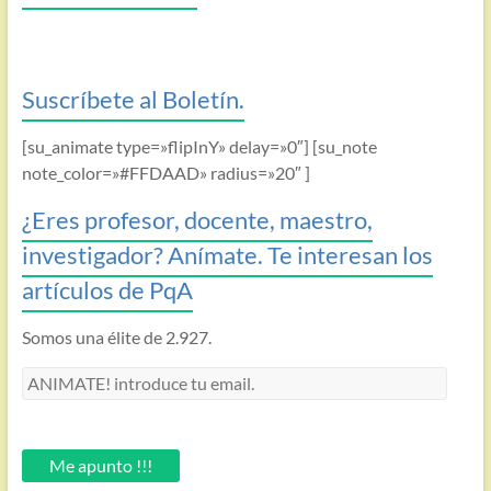
Suscríbete al Boletín.
[su_animate type=»flipInY» delay=»0″] [su_note
note_color=»#FFDAAD» radius=»20″ ]
¿Eres profesor, docente, maestro,
investigador? Anímate. Te interesan los
artículos de PqA
Somos una élite de 2.927.
ANIMATE!
introduce
tu
email.
Me apunto !!!