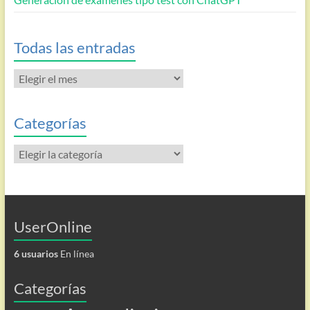
Todas las entradas
Todas
las
entradas
Categorías
Categorías
UserOnline
6 usuarios
En línea
Categorías