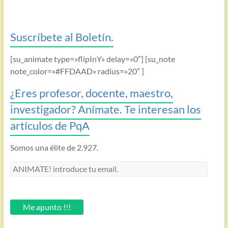
Suscríbete al Boletín.
[su_animate type=»flipInY» delay=»0″] [su_note
note_color=»#FFDAAD» radius=»20″ ]
¿Eres profesor, docente, maestro,
investigador? Anímate. Te interesan los
artículos de PqA
Somos una élite de 2.927.
ANIMATE!
introduce
tu
email.
Me apunto !!!