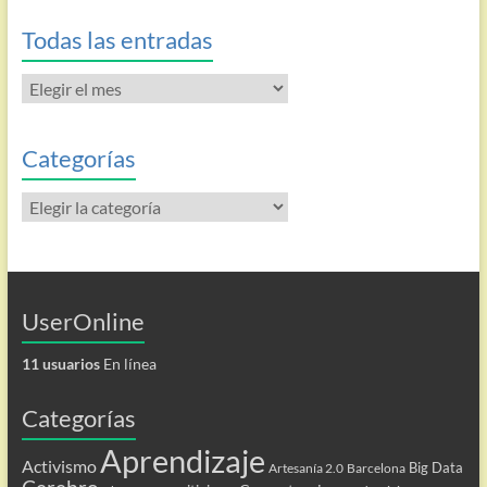
Todas las entradas
Todas
las
entradas
Categorías
Categorías
UserOnline
11 usuarios
En línea
Categorías
Aprendizaje
Activismo
Big Data
Artesanía 2.0
Barcelona