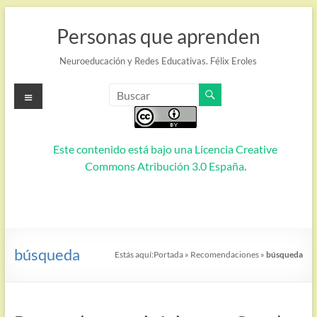
Saltar
al
Personas que aprenden
contenido
Neuroeducación y Redes Educativas. Félix Eroles
Menú
Este contenido está bajo una
Licencia Creative
Commons Atribución 3.0 España
.
búsqueda
Estás aquí:
Portada
»
Recomendaciones
»
búsqueda