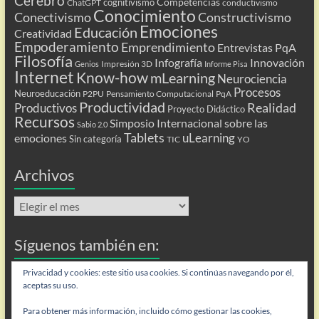
Cerebro
Competencias
cognitivismo
ChatGPT
conductivismo
Conocimiento
Conectivismo
Constructivismo
Emociones
Educación
Creatividad
Empoderamiento
Emprendimiento
Entrevistas PqA
Filosofía
Infografía
Innovación
Impresión 3D
Genios
Informe Pisa
Internet
Know-how
mLearning
Neurociencia
Procesos
Neuroeducación
P2PU
Pensamiento Computacional
PqA
Productividad
Realidad
Productivos
Proyecto Didáctico
Recursos
Simposio Internacional sobre las
Sabio 2.0
Tablets
uLearning
emociones
Sin categoría
TIC
YO
Archivos
Archivos
Síguenos también en:
Flip
Privacidad y cookies: este sitio usa cookies. Si continúas navegando por él,
aceptas su uso.
Para obtener más información, incluido cómo gestionar las cookies,