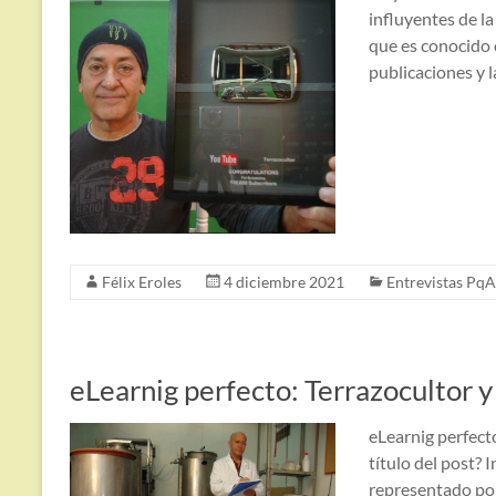
influyentes de la
que es conocido
publicaciones y
Félix Eroles
4 diciembre 2021
Entrevistas PqA
eLearnig perfecto: Terrazocultor y
eLearnig perfecto
título del post?
representado por