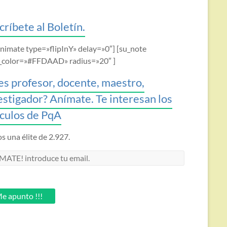
críbete al Boletín.
animate type=»flipInY» delay=»0″] [su_note
_color=»#FFDAAD» radius=»20″ ]
es profesor, docente, maestro,
estigador? Anímate. Te interesan los
ículos de PqA
 una élite de 2.927.
MATE!
oduce
.
e apunto !!!