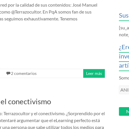
 red por la calidad de sus contenidos: José Manuel
 como @Terrazocultor. En PqA somos fan de sus
Sus
 las seguimos exhaustivamente. Tenemos
[su_
note
¿Er
inv
art
2 comentarios
Leer más
Somos
ANI
intr
 el conectivismo
tu
email
M
: Terrazocultor y el conectivismo. ¿Sorprendido por el
 Intentaré argumentar que el eLearning perfecto está
 una persona que sabe utilizar todos los medios para