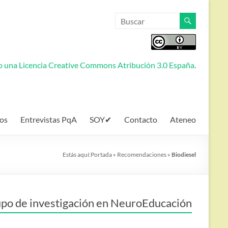
jo una
Licencia Creative Commons Atribución 3.0 España
.
os
Entrevistas PqA
SOY✔
Contacto
Ateneo
Estás aquí:
Portada
»
Recomendaciones
»
Biodiesel
po de investigación en NeuroEducación