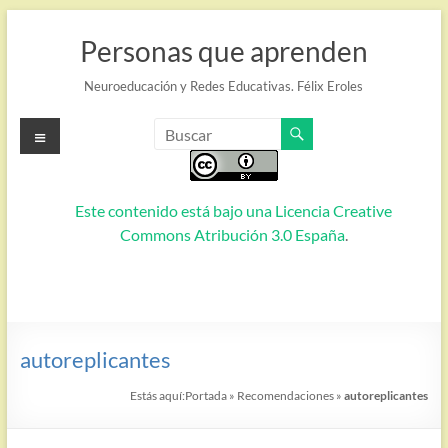
Saltar
al
Personas que aprenden
contenido
Neuroeducación y Redes Educativas. Félix Eroles
Menú
Este contenido está bajo una
Licencia Creative
Commons Atribución 3.0 España
.
autoreplicantes
Estás aquí:
Portada
»
Recomendaciones
»
autoreplicantes