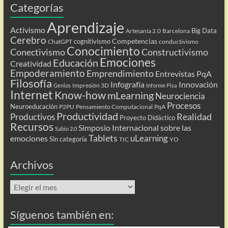
Categorías
Aprendizaje
Activismo
Big Data
Artesanía 2.0
Barcelona
Cerebro
Competencias
cognitivismo
ChatGPT
conductivismo
Conocimiento
Conectivismo
Constructivismo
Emociones
Educación
Creatividad
Empoderamiento
Emprendimiento
Entrevistas PqA
Filosofía
Infografía
Innovación
Impresión 3D
Genios
Informe Pisa
Internet
Know-how
mLearning
Neurociencia
Procesos
Neuroeducación
P2PU
Pensamiento Computacional
PqA
Productividad
Realidad
Productivos
Proyecto Didáctico
Recursos
Simposio Internacional sobre las
Sabio 2.0
Tablets
uLearning
emociones
Sin categoría
TIC
YO
Archivos
Archivos
Síguenos también en: