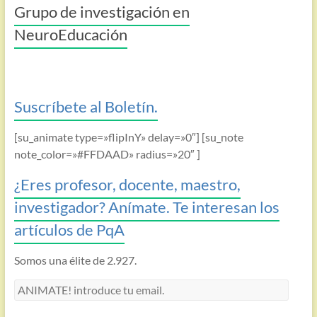
Grupo de investigación en
NeuroEducación
Suscríbete al Boletín.
[su_animate type=»flipInY» delay=»0″] [su_note
note_color=»#FFDAAD» radius=»20″ ]
¿Eres profesor, docente, maestro,
investigador? Anímate. Te interesan los
artículos de PqA
Somos una élite de 2.927.
ANIMATE!
introduce