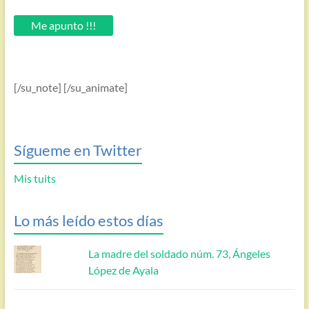
tu
email.
Me apunto !!!
[/su_note] [/su_animate]
Sígueme en Twitter
Mis tuits
Lo más leído estos días
La madre del soldado núm. 73, Ángeles
López de Ayala