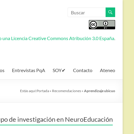
jo una
Licencia Creative Commons Atribución 3.0 España
.
os
Entrevistas PqA
SOY✔
Contacto
Ateneo
Estás aquí:
Portada
»
Recomendaciones
»
Aprendizaje ubicuo
po de investigación en NeuroEducación