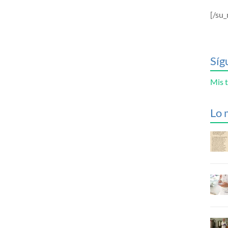
[/su_
Síg
Mis t
Lo 