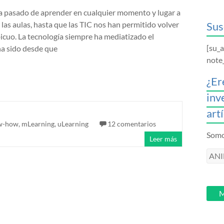
 pasado de aprender en cualquier momento y lugar a
las aulas, hasta que las TIC nos han permitido volver
Sus
bicuo. La tecnología siempre ha mediatizado el
[su_
ha sido desde que
note
¿Er
inv
art
w-how
,
mLearning
,
uLearning
12 comentarios
Somos
Leer más
ANI
intr
tu
email
M