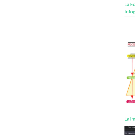
La Ed
Infog
La im