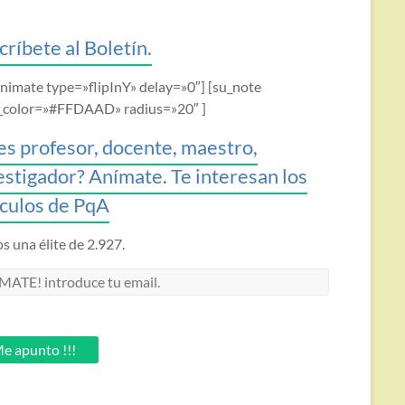
críbete al Boletín.
animate type=»flipInY» delay=»0″] [su_note
_color=»#FFDAAD» radius=»20″ ]
es profesor, docente, maestro,
estigador? Anímate. Te interesan los
ículos de PqA
 una élite de 2.927.
MATE!
oduce
.
e apunto !!!