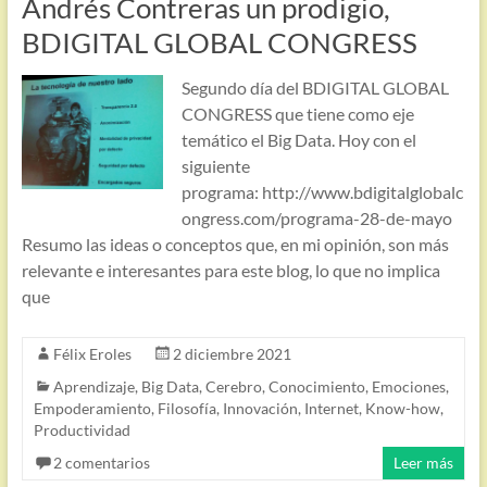
Andrés Contreras un prodigio,
BDIGITAL GLOBAL CONGRESS
Segundo día del BDIGITAL GLOBAL
CONGRESS que tiene como eje
temático el Big Data. Hoy con el
siguiente
programa: http://www.bdigitalglobalc
ongress.com/programa-28-de-mayo
Resumo las ideas o conceptos que, en mi opinión, son más
relevante e interesantes para este blog, lo que no implica
que
Félix Eroles
2 diciembre 2021
Aprendizaje
,
Big Data
,
Cerebro
,
Conocimiento
,
Emociones
,
Empoderamiento
,
Filosofía
,
Innovación
,
Internet
,
Know-how
,
Productividad
2 comentarios
Leer más