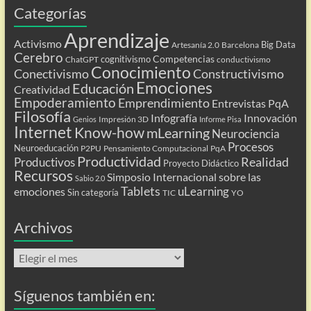
Categorías
Aprendizaje
Activismo
Big Data
Artesanía 2.0
Barcelona
Cerebro
Competencias
cognitivismo
ChatGPT
conductivismo
Conocimiento
Conectivismo
Constructivismo
Emociones
Educación
Creatividad
Empoderamiento
Emprendimiento
Entrevistas PqA
Filosofía
Infografía
Innovación
Impresión 3D
Genios
Informe Pisa
Internet
Know-how
mLearning
Neurociencia
Procesos
Neuroeducación
P2PU
Pensamiento Computacional
PqA
Productividad
Realidad
Productivos
Proyecto Didáctico
Recursos
Simposio Internacional sobre las
Sabio 2.0
Tablets
uLearning
emociones
Sin categoría
TIC
YO
Archivos
Archivos
Síguenos también en: