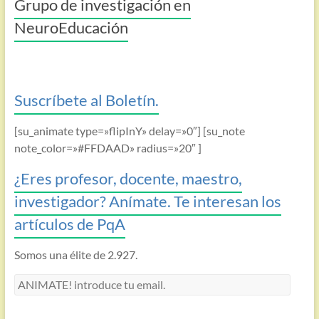
Grupo de investigación en
NeuroEducación
Suscríbete al Boletín.
[su_animate type=»flipInY» delay=»0″] [su_note
note_color=»#FFDAAD» radius=»20″ ]
¿Eres profesor, docente, maestro,
investigador? Anímate. Te interesan los
artículos de PqA
Somos una élite de 2.927.
ANIMATE!
introduce
tu