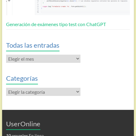
Generación de exámenes tipo test con ChatGPT
Todas las entradas
Todas
las
entradas
Categorías
Categorías
UserOnline
10 usuarios
En línea