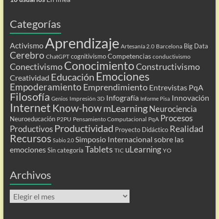
Categorías
Aprendizaje
Activismo
Big Data
Artesanía 2.0
Barcelona
Cerebro
Competencias
cognitivismo
ChatGPT
conductivismo
Conocimiento
Conectivismo
Constructivismo
Emociones
Educación
Creatividad
Empoderamiento
Emprendimiento
Entrevistas PqA
Filosofía
Infografía
Innovación
Impresión 3D
Genios
Informe Pisa
Internet
Know-how
mLearning
Neurociencia
Procesos
Neuroeducación
P2PU
Pensamiento Computacional
PqA
Productividad
Realidad
Productivos
Proyecto Didáctico
Recursos
Simposio Internacional sobre las
Sabio 2.0
Tablets
uLearning
emociones
Sin categoría
TIC
YO
Archivos
Archivos