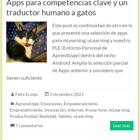
Apps para competencias clave y un
traductor humano a gatos
Este post es continuidad de otro en la
que presenté una selección de apps
para mLearning, uLearning y nuestro
PLE (Entorno Personal de
Aprendizaje) dentro del nicho
Android. Amplía la selección parcial
de Apps anterior y considero que
tienen suficiente
Félix Eroles
3 diciembre 2021
Aprendizaje
,
Emociones
,
Empoderamiento
,
Emprendimiento
,
Innovación
,
Internet
,
Know-how
,
mLearning
,
Productividad
,
Realidad
,
Tablets
,
uLearning
7 comentarios
Leer más