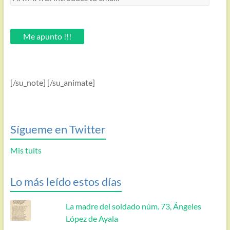
introduce
tu
email.
Me apunto !!!
[/su_note] [/su_animate]
Sígueme en Twitter
Mis tuits
Lo más leído estos días
La madre del soldado núm. 73, Ángeles
López de Ayala