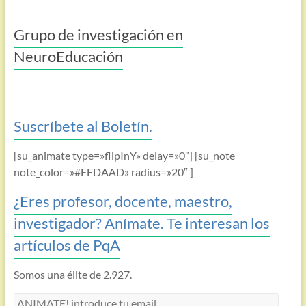
Grupo de investigación en
NeuroEducación
Suscríbete al Boletín.
[su_animate type=»flipInY» delay=»0″] [su_note
note_color=»#FFDAAD» radius=»20″ ]
¿Eres profesor, docente, maestro,
investigador? Anímate. Te interesan los
artículos de PqA
Somos una élite de 2.927.
ANIMATE!