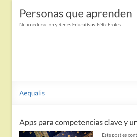
Saltar
al
Personas que aprenden
contenido
Neuroeducación y Redes Educativas. Félix Eroles
Aequalis
Apps para competencias clave y u
Este post es con