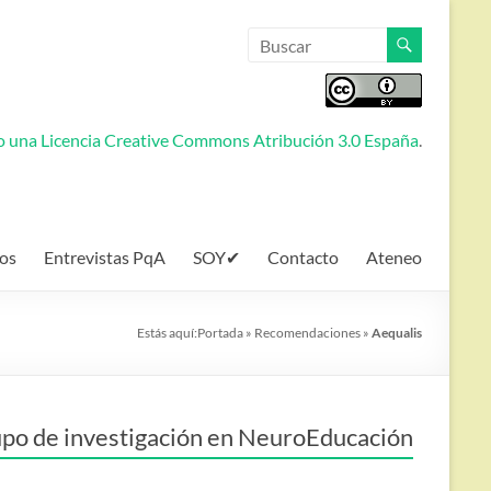
jo una
Licencia Creative Commons Atribución 3.0 España
.
os
Entrevistas PqA
SOY✔
Contacto
Ateneo
Estás aquí:
Portada
»
Recomendaciones
»
Aequalis
po de investigación en NeuroEducación