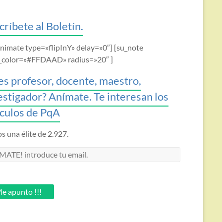
críbete al Boletín.
animate type=»flipInY» delay=»0″] [su_note
_color=»#FFDAAD» radius=»20″ ]
es profesor, docente, maestro,
estigador? Anímate. Te interesan los
ículos de PqA
 una élite de 2.927.
MATE!
oduce
.
e apunto !!!