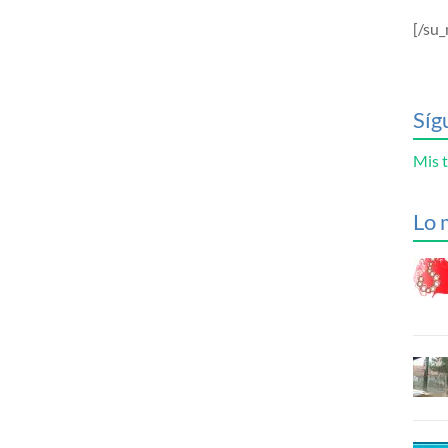
[/su_
Síg
Mis t
Lo 