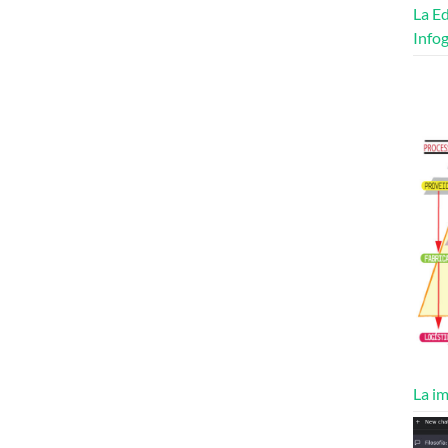
La Ed
Infog
La im