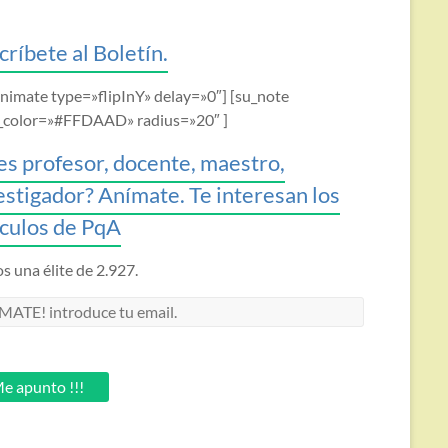
críbete al Boletín.
animate type=»flipInY» delay=»0″] [su_note
_color=»#FFDAAD» radius=»20″ ]
es profesor, docente, maestro,
estigador? Anímate. Te interesan los
ículos de PqA
 una élite de 2.927.
MATE!
oduce
.
e apunto !!!