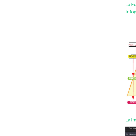
La Ed
Infog
La im