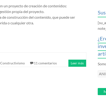
en un proyecto de creación de contenidos:
 gestión propia del proyecto.
Sus
a de construcción del contenido, que puede ser
[su_
ida o cualquier otra.
note
¿Er
inv
art
,
Constructivismo
11 comentarios
Leer más
Somos
ANI
intr
tu
email
M