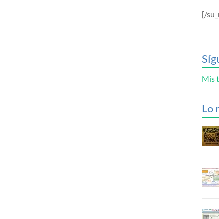
[/su_
Síg
Mis t
Lo 