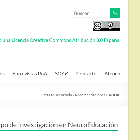
jo una
Licencia Creative Commons Atribución 3.0 España
.
os
Entrevistas PqA
SOY✔
Contacto
Ateneo
Estás aquí:
Portada
»
Recomendaciones
»
ADDIE
po de investigación en NeuroEducación