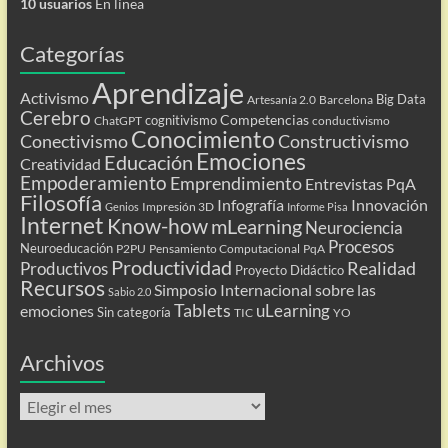
10 usuarios
En línea
Categorías
Aprendizaje
Activismo
Big Data
Artesanía 2.0
Barcelona
Cerebro
Competencias
cognitivismo
ChatGPT
conductivismo
Conocimiento
Conectivismo
Constructivismo
Emociones
Educación
Creatividad
Empoderamiento
Emprendimiento
Entrevistas PqA
Filosofía
Infografía
Innovación
Impresión 3D
Genios
Informe Pisa
Internet
Know-how
mLearning
Neurociencia
Procesos
Neuroeducación
P2PU
Pensamiento Computacional
PqA
Productividad
Realidad
Productivos
Proyecto Didáctico
Recursos
Simposio Internacional sobre las
Sabio 2.0
Tablets
uLearning
emociones
Sin categoría
TIC
YO
Archivos
Archivos