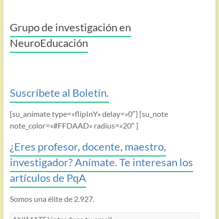
Grupo de investigación en
NeuroEducación
Suscríbete al Boletín.
[su_animate type=»flipInY» delay=»0″] [su_note
note_color=»#FFDAAD» radius=»20″ ]
¿Eres profesor, docente, maestro,
investigador? Anímate. Te interesan los
artículos de PqA
Somos una élite de 2.927.
ANIMATE!