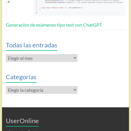
Generación de exámenes tipo test con ChatGPT
Todas las entradas
Todas
las
entradas
Categorías
Categorías
UserOnline