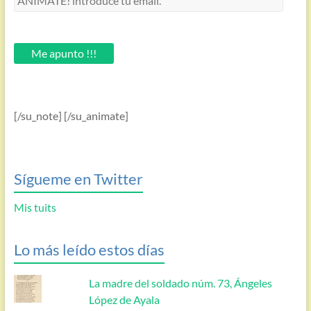
introduce
tu
email.
Me apunto !!!
[/su_note] [/su_animate]
Sígueme en Twitter
Mis tuits
Lo más leído estos días
La madre del soldado núm. 73, Ángeles
López de Ayala