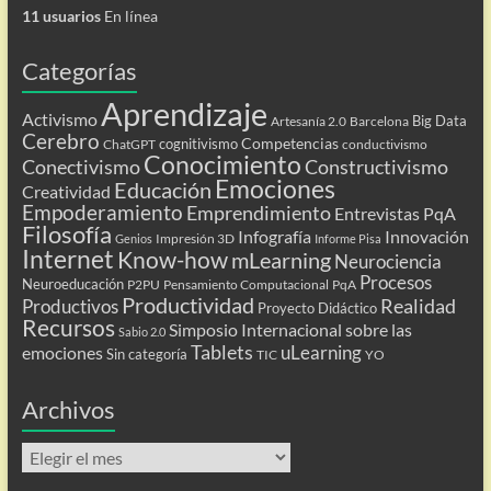
11 usuarios
En línea
Categorías
Aprendizaje
Activismo
Big Data
Artesanía 2.0
Barcelona
Cerebro
Competencias
cognitivismo
ChatGPT
conductivismo
Conocimiento
Conectivismo
Constructivismo
Emociones
Educación
Creatividad
Empoderamiento
Emprendimiento
Entrevistas PqA
Filosofía
Infografía
Innovación
Impresión 3D
Genios
Informe Pisa
Internet
Know-how
mLearning
Neurociencia
Procesos
Neuroeducación
P2PU
Pensamiento Computacional
PqA
Productividad
Realidad
Productivos
Proyecto Didáctico
Recursos
Simposio Internacional sobre las
Sabio 2.0
Tablets
uLearning
emociones
Sin categoría
TIC
YO
Archivos
Archivos