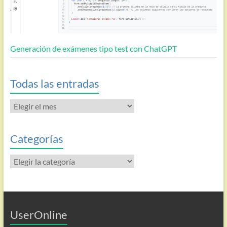
Generación de exámenes tipo test con ChatGPT
Todas las entradas
Todas
las
entradas
Categorías
Categorías
UserOnline