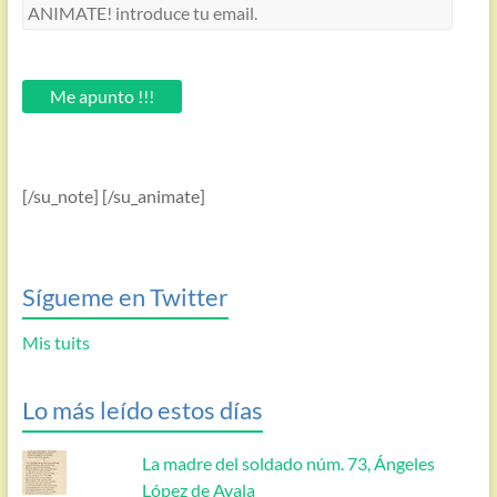
ANIMATE!
introduce
tu
email.
Me apunto !!!
[/su_note] [/su_animate]
Sígueme en Twitter
Mis tuits
Lo más leído estos días
La madre del soldado núm. 73, Ángeles
López de Ayala