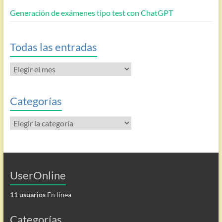
Generación de exámenes tipo test con ChatGPT
Todas las entradas
Todas
las
entradas
Categorías
Categorías
UserOnline
11 usuarios
En línea
Categorías