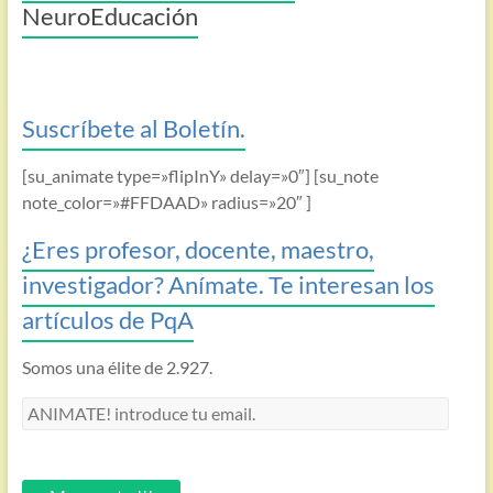
NeuroEducación
Suscríbete al Boletín.
[su_animate type=»flipInY» delay=»0″] [su_note
note_color=»#FFDAAD» radius=»20″ ]
¿Eres profesor, docente, maestro,
investigador? Anímate. Te interesan los
artículos de PqA
Somos una élite de 2.927.
ANIMATE!
introduce
tu
email.