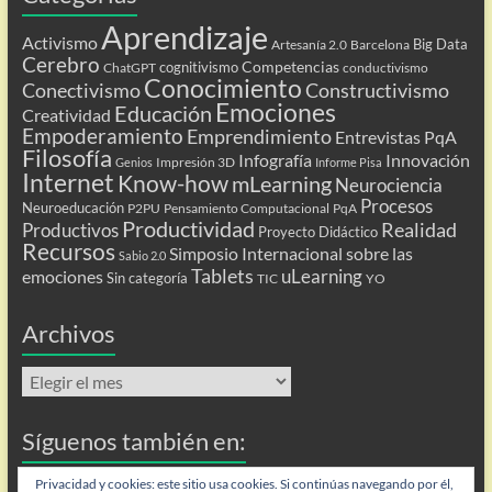
Aprendizaje
Activismo
Big Data
Artesanía 2.0
Barcelona
Cerebro
Competencias
cognitivismo
ChatGPT
conductivismo
Conocimiento
Conectivismo
Constructivismo
Emociones
Educación
Creatividad
Empoderamiento
Emprendimiento
Entrevistas PqA
Filosofía
Infografía
Innovación
Impresión 3D
Genios
Informe Pisa
Internet
Know-how
mLearning
Neurociencia
Procesos
Neuroeducación
P2PU
Pensamiento Computacional
PqA
Productividad
Realidad
Productivos
Proyecto Didáctico
Recursos
Simposio Internacional sobre las
Sabio 2.0
Tablets
uLearning
emociones
Sin categoría
TIC
YO
Archivos
Archivos
Síguenos también en:
Flip
Privacidad y cookies: este sitio usa cookies. Si continúas navegando por él,