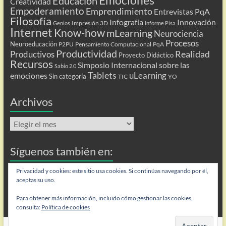
Emociones
Educación
Creatividad
Empoderamiento
Emprendimiento
Entrevistas PqA
Filosofía
Infografía
Innovación
Impresión 3D
Genios
Informe Pisa
Internet
Know-how
mLearning
Neurociencia
Procesos
Neuroeducación
P2PU
Pensamiento Computacional
PqA
Productividad
Realidad
Productivos
Proyecto Didáctico
Recursos
Simposio Internacional sobre las
Sabio 2.0
Tablets
uLearning
emociones
Sin categoría
TIC
YO
Archivos
Archivos
Síguenos también en:
Privacidad y cookies: este sitio usa cookies. Si continúas navegando por él,
Flip
aceptas su uso.
Para obtener más información, incluido cómo gestionar las cookies,
consulta:
Política de cookies