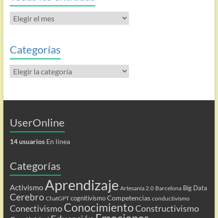
Todas
las
entradas
Categorías
Categorías
UserOnline
14 usuarios
En línea
Categorías
Aprendizaje
Activismo
Big Data
Artesanía 2.0
Barcelona
Cerebro
Competencias
cognitivismo
ChatGPT
conductivismo
Conocimiento
Conectivismo
Constructivismo