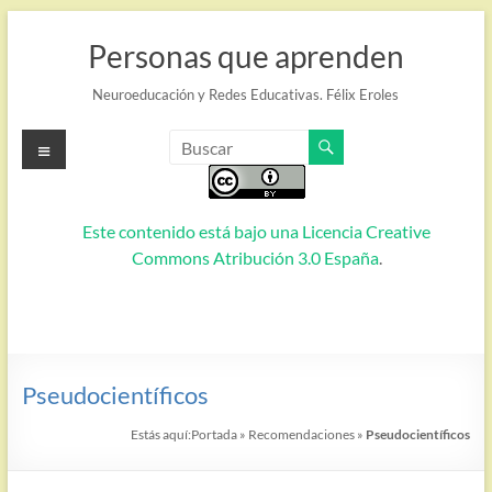
Saltar
al
Personas que aprenden
contenido
Neuroeducación y Redes Educativas. Félix Eroles
Menú
Este contenido está bajo una
Licencia Creative
Commons Atribución 3.0 España
.
Pseudocientíficos
Estás aquí:
Portada
»
Recomendaciones
»
Pseudocientíficos