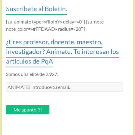
Suscríbete al Boletín.
[su_animate type=»flipInY» delay=»0″] [su_note
note_color=»#FFDAAD» radius=»20″ ]
¿Eres profesor, docente, maestro,
investigador? Anímate. Te interesan los
artículos de PqA
Somos una élite de 2.927.
ANIMATE!
introduce
tu
email.
Me apunto !!!