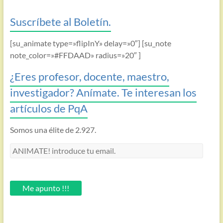
Suscríbete al Boletín.
[su_animate type=»flipInY» delay=»0″] [su_note
note_color=»#FFDAAD» radius=»20″ ]
¿Eres profesor, docente, maestro,
investigador? Anímate. Te interesan los
artículos de PqA
Somos una élite de 2.927.
ANIMATE!
introduce
tu
email.
Me apunto !!!