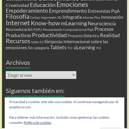
Emociones
Educación
Creatividad
Empoderamiento
Emprendimiento
Entrevistas PqA
Filosofía
Infografía
Innovación
Impresión 3D
Genios
Informe Pisa
Internet
Know-how
mLearning
Neurociencia
Procesos
Neuroeducación
P2PU
Pensamiento Computacional
PqA
Productividad
Realidad
Productivos
Proyecto Didáctico
Recursos
Simposio Internacional sobre las
Sabio 2.0
Tablets
uLearning
emociones
Sin categoría
TIC
YO
Archivos
Archivos
Síguenos también en:
Flip
Privacidad y cookies: este sitio usa cookies. Si continúas navegando por él,
aceptas su uso.
Para obtener más información, incluido cómo gestionar las cookies,
consulta:
Política de cookies