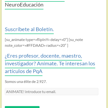
NeuroEducación
Suscríbete al Boletín.
[su_animate type=»flipInY» delay=»0″] [su_note
note_color=»#FFDAAD» radius=»20″ ]
¿Eres profesor, docente, maestro,
investigador? Anímate. Te interesan los
artículos de PqA
Somos una élite de 2.927.
ANIMATE!
introduce
tu
email.