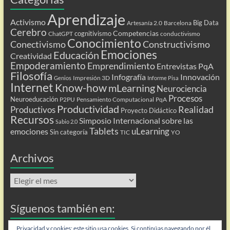
Aprendizaje
Activismo
Big Data
Artesanía 2.0
Barcelona
Cerebro
Competencias
cognitivismo
ChatGPT
conductivismo
Conocimiento
Conectivismo
Constructivismo
Emociones
Educación
Creatividad
Empoderamiento
Emprendimiento
Entrevistas PqA
Filosofía
Infografía
Innovación
Impresión 3D
Genios
Informe Pisa
Internet
Know-how
mLearning
Neurociencia
Procesos
Neuroeducación
P2PU
Pensamiento Computacional
PqA
Productividad
Realidad
Productivos
Proyecto Didáctico
Recursos
Simposio Internacional sobre las
Sabio 2.0
Tablets
uLearning
emociones
Sin categoría
TIC
YO
Archivos
Archivos
Síguenos también en:
Flip
Privacidad y cookies: este sitio usa cookies. Si continúas navegando por él,