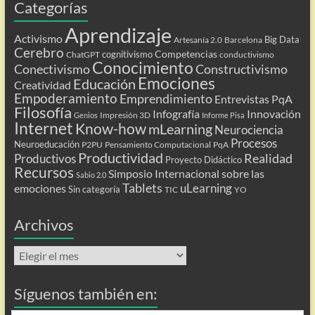
Categorías
Aprendizaje
Activismo
Big Data
Artesanía 2.0
Barcelona
Cerebro
Competencias
cognitivismo
ChatGPT
conductivismo
Conocimiento
Conectivismo
Constructivismo
Emociones
Educación
Creatividad
Empoderamiento
Emprendimiento
Entrevistas PqA
Filosofía
Infografía
Innovación
Impresión 3D
Genios
Informe Pisa
Internet
Know-how
mLearning
Neurociencia
Procesos
Neuroeducación
P2PU
Pensamiento Computacional
PqA
Productividad
Realidad
Productivos
Proyecto Didáctico
Recursos
Simposio Internacional sobre las
Sabio 2.0
Tablets
uLearning
emociones
Sin categoría
TIC
YO
Archivos
Archivos
Síguenos también en: