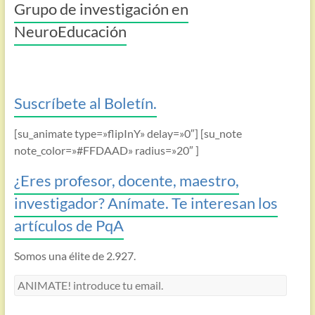
Grupo de investigación en
NeuroEducación
Suscríbete al Boletín.
[su_animate type=»flipInY» delay=»0″] [su_note
note_color=»#FFDAAD» radius=»20″ ]
¿Eres profesor, docente, maestro,
investigador? Anímate. Te interesan los
artículos de PqA
Somos una élite de 2.927.
ANIMATE!
introduce