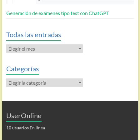
Generación de exámenes tipo test con ChatGPT
Todas las entradas
Todas
las
entradas
Categorías
Categorías
UserOnline
10 usuarios
En línea