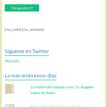
tu
email.
Me apunto !!!
[/su_note] [/su_animate]
Sígueme en Twitter
Mis tuits
Lo más leído estos días
La madre del soldado núm. 73, Ángeles
López de Ayala