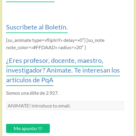
Suscríbete al Boletín.
[su_animate type=»flipInY» delay=»0″] [su_note
note_color=»#FFDAAD» radius=»20″ ]
¿Eres profesor, docente, maestro,
investigador? Anímate. Te interesan los
artículos de PqA
Somos una élite de 2.927.
ANIMATE!
introduce
tu
email.
Me apunto !!!