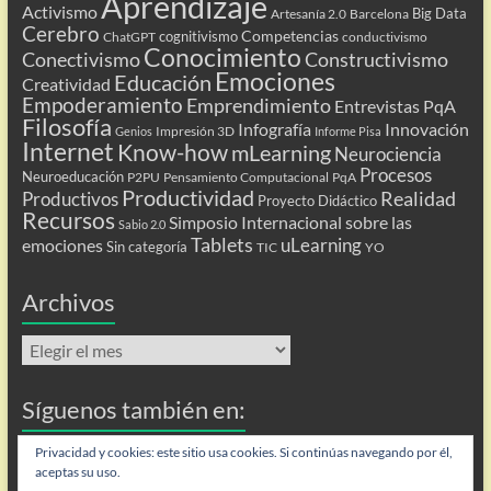
Aprendizaje
Activismo
Big Data
Artesanía 2.0
Barcelona
Cerebro
Competencias
cognitivismo
ChatGPT
conductivismo
Conocimiento
Conectivismo
Constructivismo
Emociones
Educación
Creatividad
Empoderamiento
Emprendimiento
Entrevistas PqA
Filosofía
Infografía
Innovación
Impresión 3D
Genios
Informe Pisa
Internet
Know-how
mLearning
Neurociencia
Procesos
Neuroeducación
P2PU
Pensamiento Computacional
PqA
Productividad
Realidad
Productivos
Proyecto Didáctico
Recursos
Simposio Internacional sobre las
Sabio 2.0
Tablets
uLearning
emociones
Sin categoría
TIC
YO
Archivos
Archivos
Síguenos también en:
Flip
Privacidad y cookies: este sitio usa cookies. Si continúas navegando por él,
aceptas su uso.