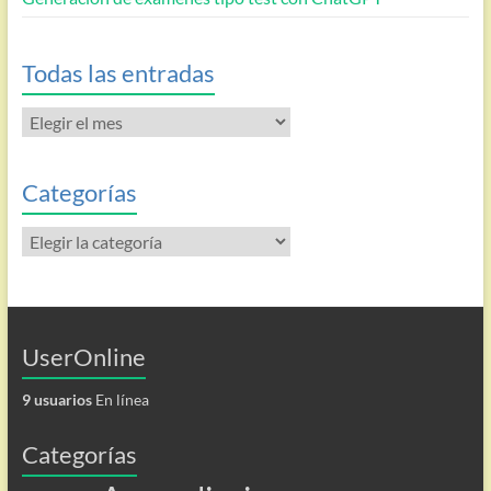
Todas las entradas
Todas
las
entradas
Categorías
Categorías
UserOnline
9 usuarios
En línea
Categorías