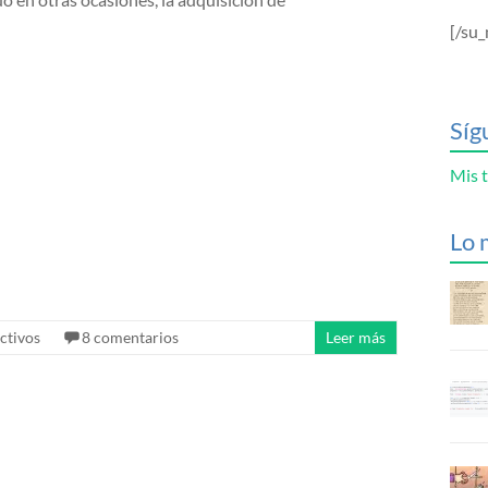
[/su_
Síg
Mis t
Lo 
ctivos
8 comentarios
Leer más