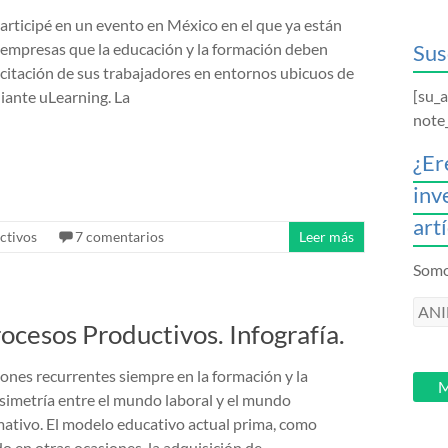
articipé en un evento en México en el que ya están
 empresas que la educación y la formación deben
Sus
acitación de sus trabajadores en entornos ubicuos de
[su_
iante uLearning. La
note
¿Er
inv
art
ctivos
7 comentarios
Leer más
Somos
ANI
ocesos Productivos. Infografía.
intr
tu
iones recurrentes siempre en la formación y la
email
M
asimetría entre el mundo laboral y el mundo
ativo. El modelo educativo actual prima, como
en otras ocasiones, la adquisición de