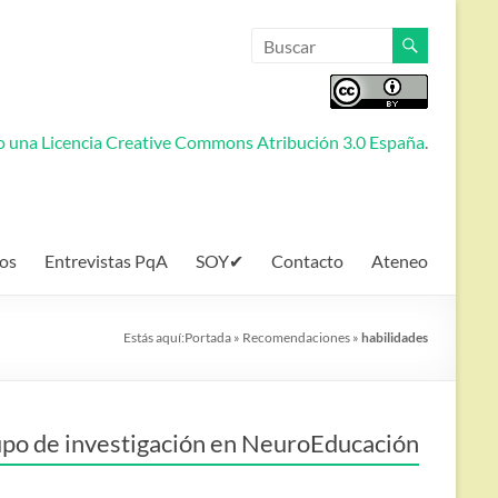
jo una
Licencia Creative Commons Atribución 3.0 España
.
os
Entrevistas PqA
SOY✔
Contacto
Ateneo
Estás aquí:
Portada
»
Recomendaciones
»
habilidades
po de investigación en NeuroEducación