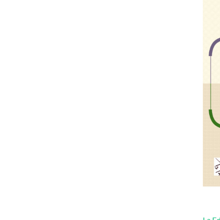
La Ed