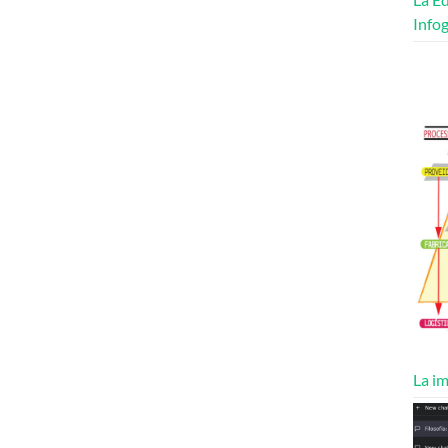
Infog
La im