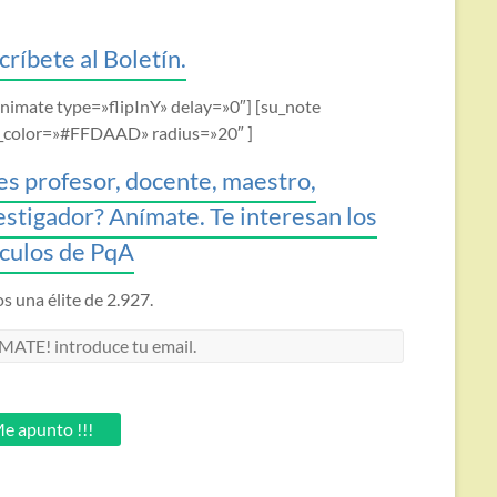
críbete al Boletín.
animate type=»flipInY» delay=»0″] [su_note
_color=»#FFDAAD» radius=»20″ ]
es profesor, docente, maestro,
estigador? Anímate. Te interesan los
ículos de PqA
 una élite de 2.927.
MATE!
oduce
.
e apunto !!!