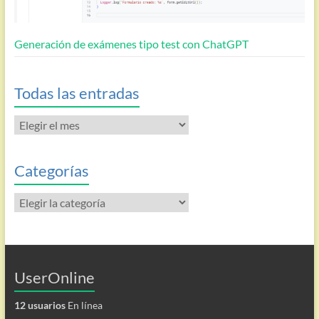
Generación de exámenes tipo test con ChatGPT
Todas las entradas
Todas
las
entradas
Categorías
Categorías
UserOnline
12 usuarios
En línea