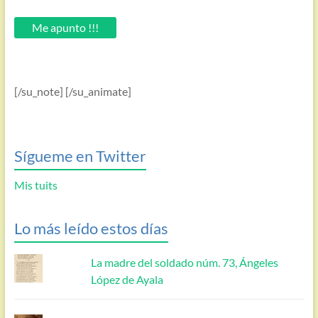
tu
email.
Me apunto !!!
[/su_note] [/su_animate]
Sígueme en Twitter
Mis tuits
Lo más leído estos días
La madre del soldado núm. 73, Ángeles
López de Ayala