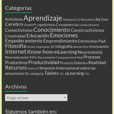
Categorías
Aprendizaje
Activismo
Big Data
Artesanía 2.0
Barcelona
Cerebro
Competencias
cognitivismo
ChatGPT
conductivismo
Conocimiento
Conectivismo
Constructivismo
Emociones
Educación
Creatividad
Empoderamiento
Emprendimiento
Entrevistas PqA
Filosofía
Infografía
Innovación
Impresión 3D
Genios
Informe Pisa
Internet
Know-how
mLearning
Neurociencia
Procesos
Neuroeducación
P2PU
Pensamiento Computacional
PqA
Productividad
Realidad
Productivos
Proyecto Didáctico
Recursos
Simposio Internacional sobre las
Sabio 2.0
Tablets
uLearning
emociones
Sin categoría
TIC
YO
Archivos
Archivos
Síguenos también en: