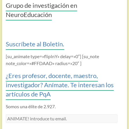
Grupo de investigación en
NeuroEducación
Suscríbete al Boletín.
[su_animate type=»flipInY» delay=»0″] [su_note
note_color=»#FFDAAD» radius=»20″ ]
¿Eres profesor, docente, maestro,
investigador? Anímate. Te interesan los
artículos de PqA
Somos una élite de 2.927.
ANIMATE!
introduce