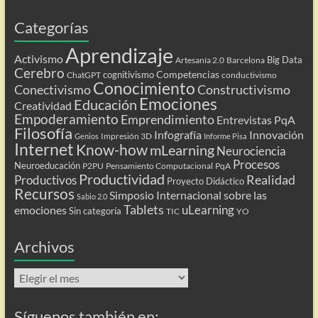
Categorías
Aprendizaje
Activismo
Big Data
Artesanía 2.0
Barcelona
Cerebro
Competencias
cognitivismo
ChatGPT
conductivismo
Conocimiento
Conectivismo
Constructivismo
Emociones
Educación
Creatividad
Empoderamiento
Emprendimiento
Entrevistas PqA
Filosofía
Infografía
Innovación
Impresión 3D
Genios
Informe Pisa
Internet
Know-how
mLearning
Neurociencia
Procesos
Neuroeducación
P2PU
Pensamiento Computacional
PqA
Productividad
Realidad
Productivos
Proyecto Didáctico
Recursos
Simposio Internacional sobre las
Sabio 2.0
Tablets
uLearning
emociones
Sin categoría
TIC
YO
Archivos
Archivos
Síguenos también en: