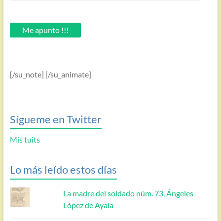
introduce
tu
email.
Me apunto !!!
[/su_note] [/su_animate]
Sígueme en Twitter
Mis tuits
Lo más leído estos días
La madre del soldado núm. 73, Ángeles
López de Ayala