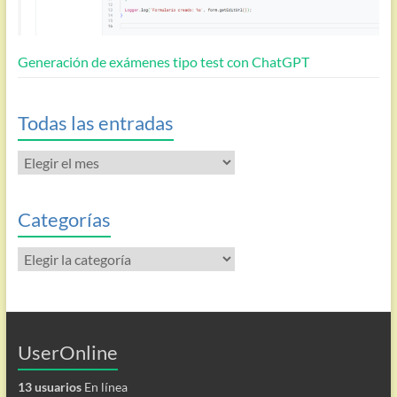
Generación de exámenes tipo test con ChatGPT
Todas las entradas
Todas
las
entradas
Categorías
Categorías
UserOnline
13 usuarios
En línea