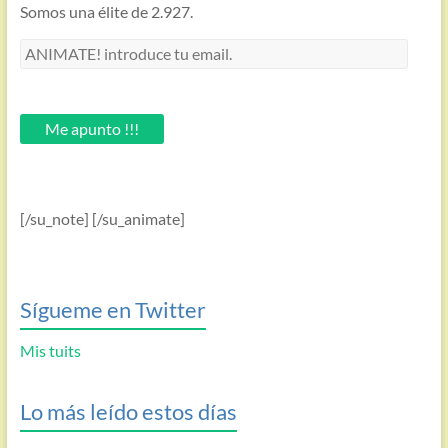
Somos una élite de 2.927.
ANIMATE!
introduce
tu
email.
Me apunto !!!
[/su_note] [/su_animate]
Sígueme en Twitter
Mis tuits
Lo más leído estos días