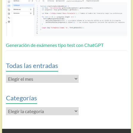
Generación de exámenes tipo test con ChatGPT
Todas las entradas
Todas
las
entradas
Categorías
Categorías