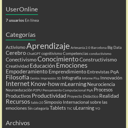
UserOnline
7 usuarios
En línea
Categorías
Aprendizaje
Activismo
Big Data
Artesanía 2.0
Barcelona
Cerebro
Competencias
cognitivismo
ChatGPT
conductivismo
Conocimiento
Conectivismo
Constructivismo
Emociones
Educación
Creatividad
Empoderamiento
Emprendimiento
Entrevistas PqA
Filosofía
Infografía
Innovación
Impresión 3D
Genios
Informe Pisa
Internet
Know-how
mLearning
Neurociencia
Procesos
Neuroeducación
P2PU
Pensamiento Computacional
PqA
Productividad
Realidad
Productivos
Proyecto Didáctico
Recursos
Simposio Internacional sobre las
Sabio 2.0
Tablets
uLearning
emociones
Sin categoría
TIC
YO
Archivos