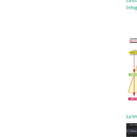
Infog
La im