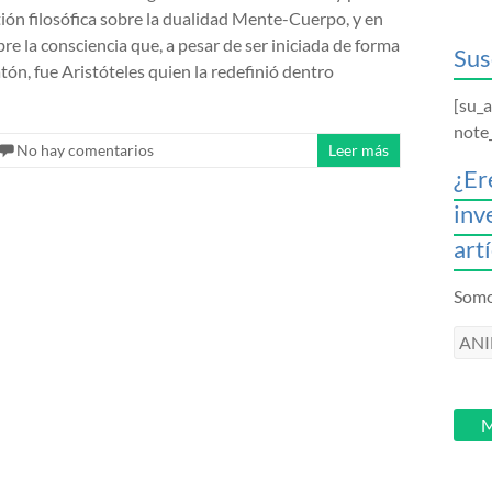
tión filosófica sobre la dualidad Mente-Cuerpo, y en
e la consciencia que, a pesar de ser iniciada de forma
Sus
tón, fue Aristóteles quien la redefinió dentro
[su_
note
No hay comentarios
Leer más
¿Er
inv
art
Somos
ANI
intr
tu
email
M