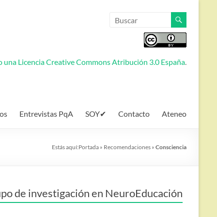
jo una
Licencia Creative Commons Atribución 3.0 España
.
os
Entrevistas PqA
SOY✔
Contacto
Ateneo
Estás aquí:
Portada
»
Recomendaciones
»
Consciencia
po de investigación en NeuroEducación