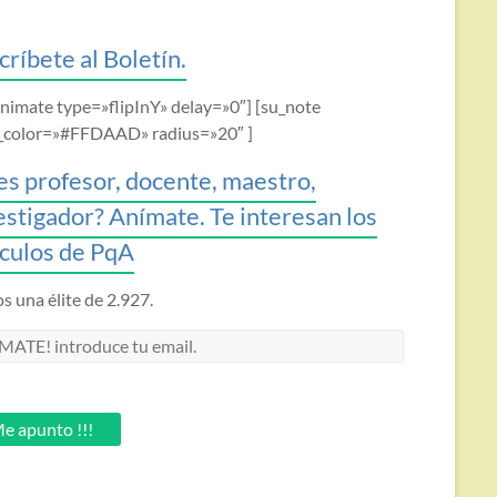
críbete al Boletín.
animate type=»flipInY» delay=»0″] [su_note
_color=»#FFDAAD» radius=»20″ ]
es profesor, docente, maestro,
estigador? Anímate. Te interesan los
ículos de PqA
 una élite de 2.927.
MATE!
oduce
.
e apunto !!!