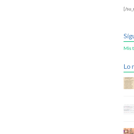
[/su_
Síg
Mis t
Lo 