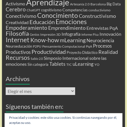
Aprendizaje
Activismo
Big Data
Artesanía 2.0
Barcelona
Cerebro
Competencias
cognitivismo
ChatGPT
conductivismo
Conocimiento
Conectivismo
Constructivismo
Emociones
Educación
Creatividad
Empoderamiento
Emprendimiento
Entrevistas PqA
Filosofía
Infografía
Innovación
Impresión 3D
Genios
Informe Pisa
Internet
Know-how
mLearning
Neurociencia
Procesos
Neuroeducación
P2PU
Pensamiento Computacional
PqA
Productividad
Realidad
Productivos
Proyecto Didáctico
Recursos
Simposio Internacional sobre las
Sabio 2.0
Tablets
uLearning
emociones
Sin categoría
TIC
YO
Archivos
Archivos
Síguenos también en:
Flip
Privacidad y cookies: este sitio usa cookies. Si continúas navegando por él,
aceptas su uso.