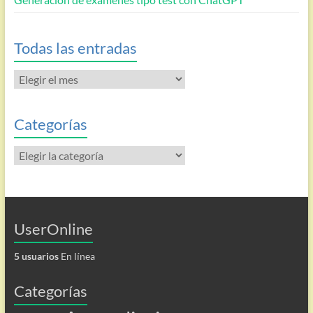
Todas las entradas
Todas
las
entradas
Categorías
Categorías
UserOnline
5 usuarios
En línea
Categorías