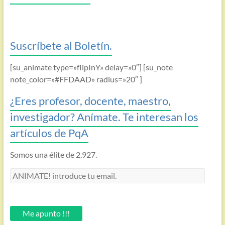
Suscríbete al Boletín.
[su_animate type=»flipInY» delay=»0″] [su_note
note_color=»#FFDAAD» radius=»20″ ]
¿Eres profesor, docente, maestro,
investigador? Anímate. Te interesan los
artículos de PqA
Somos una élite de 2.927.
ANIMATE!
introduce
tu
email.
Me apunto !!!