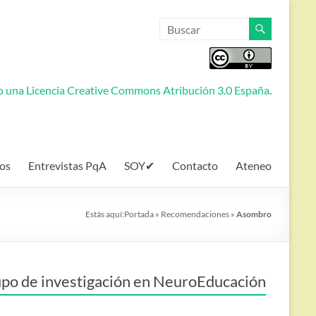
jo una
Licencia Creative Commons Atribución 3.0 España
.
os
Entrevistas PqA
SOY✔
Contacto
Ateneo
Estás aquí:
Portada
»
Recomendaciones
»
Asombro
po de investigación en NeuroEducación