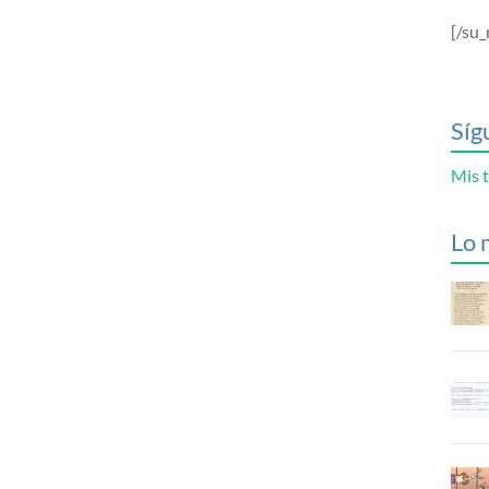
[/su_
Síg
Mis t
Lo 