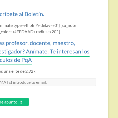
críbete al Boletín.
animate type=»flipInY» delay=»0″] [su_note
_color=»#FFDAAD» radius=»20″ ]
es profesor, docente, maestro,
estigador? Anímate. Te interesan los
ículos de PqA
 una élite de 2.927.
MATE!
oduce
.
e apunto !!!