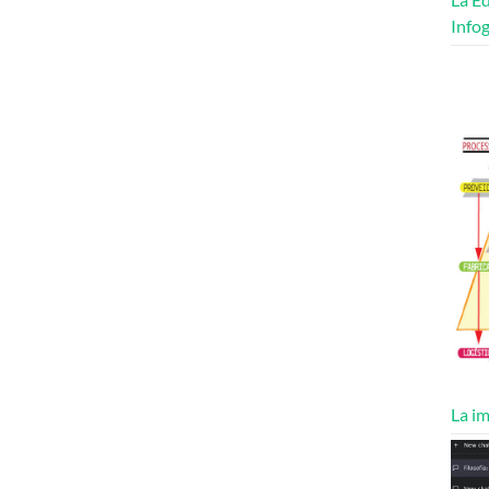
Infog
La im