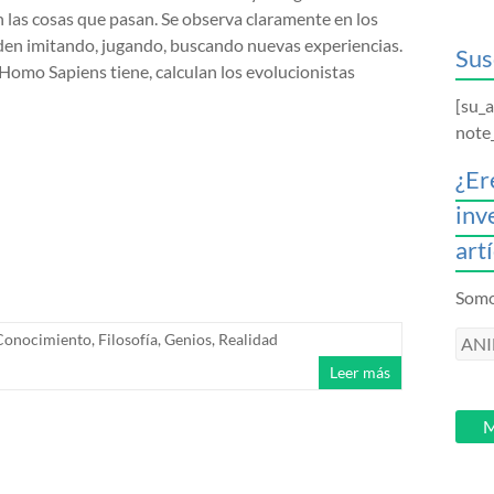
las cosas que pasan. Se observa claramente en los
en imitando, jugando, buscando nuevas experiencias.
Sus
l Homo Sapiens tiene, calculan los evolucionistas
[su_
note
¿Er
inv
art
Somos
ANI
Conocimiento
,
Filosofía
,
Genios
,
Realidad
intr
Leer más
tu
email
M