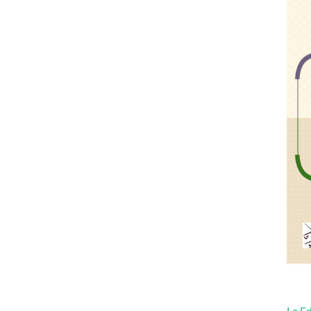
La Ed