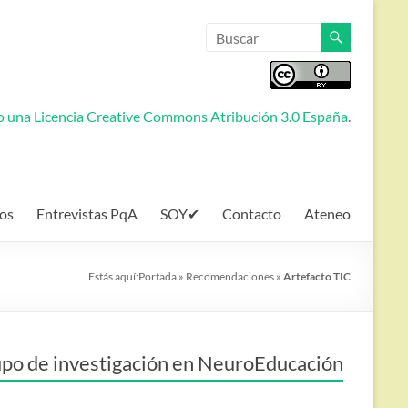
jo una
Licencia Creative Commons Atribución 3.0 España
.
os
Entrevistas PqA
SOY✔
Contacto
Ateneo
Estás aquí:
Portada
»
Recomendaciones
»
Artefacto TIC
po de investigación en NeuroEducación