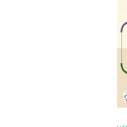
La Ed