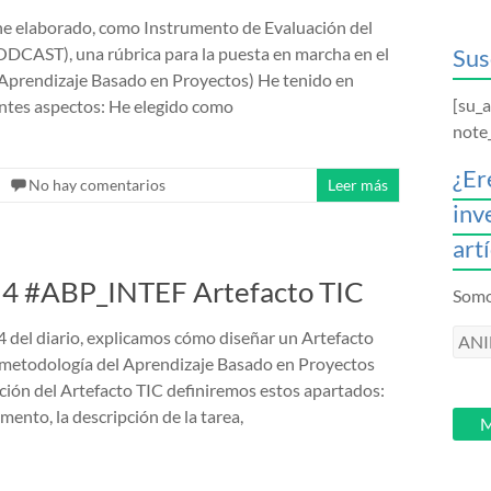
he elaborado, como Instrumento de Evaluación del
ODCAST), una rúbrica para la puesta en marcha en el
Sus
Aprendizaje Basado en Proyectos) He tenido en
[su_
entes aspectos: He elegido como
note
¿Er
No hay comentarios
Leer más
inv
art
ar 4 #ABP_INTEF Artefacto TIC
Somos
 4 del diario, explicamos cómo diseñar un Artefacto
ANI
 metodología del Aprendizaje Basado en Proyectos
intr
ación del Artefacto TIC definiremos estos apartados:
tu
umento, la descripción de la tarea,
email
M