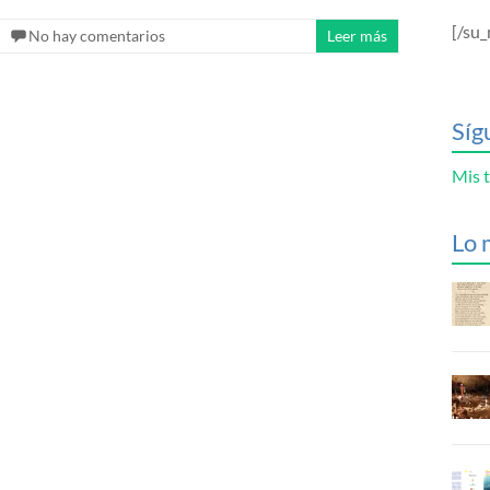
[/su_
No hay comentarios
Leer más
Síg
Mis t
Lo 