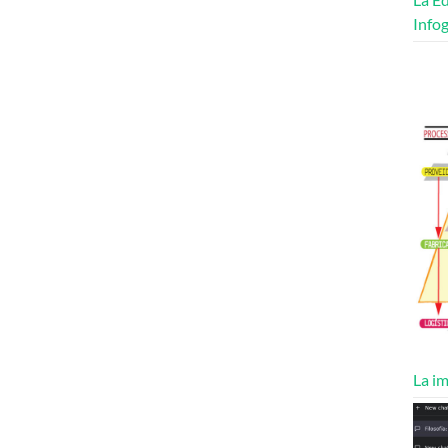
Infog
La im