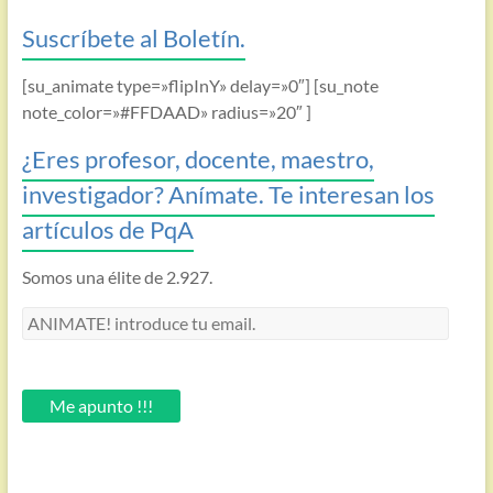
Suscríbete al Boletín.
[su_animate type=»flipInY» delay=»0″] [su_note
note_color=»#FFDAAD» radius=»20″ ]
¿Eres profesor, docente, maestro,
investigador? Anímate. Te interesan los
artículos de PqA
Somos una élite de 2.927.
ANIMATE!
introduce
tu
email.
Me apunto !!!