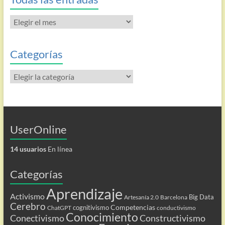
Todas
las
entradas
Categorías
Categorías
UserOnline
14 usuarios
En línea
Categorías
Aprendizaje
Activismo
Big Data
Artesanía 2.0
Barcelona
Cerebro
Competencias
cognitivismo
ChatGPT
conductivismo
Conocimiento
Conectivismo
Constructivismo