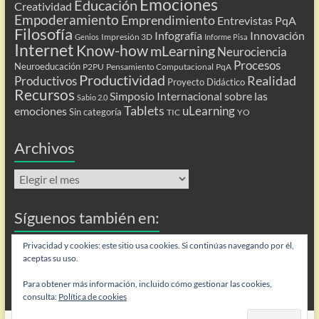
Emociones
Educación
Creatividad
Empoderamiento
Emprendimiento
Entrevistas PqA
Filosofía
Infografía
Innovación
Impresión 3D
Genios
Informe Pisa
Internet
Know-how
mLearning
Neurociencia
Procesos
Neuroeducación
P2PU
Pensamiento Computacional
PqA
Productividad
Realidad
Productivos
Proyecto Didáctico
Recursos
Simposio Internacional sobre las
Sabio 2.0
Tablets
uLearning
emociones
Sin categoría
TIC
YO
Archivos
Archivos
Síguenos también en:
Flip
Privacidad y cookies: este sitio usa cookies. Si continúas navegando por él,
aceptas su uso.
Para obtener más información, incluido cómo gestionar las cookies,
consulta:
Política de cookies