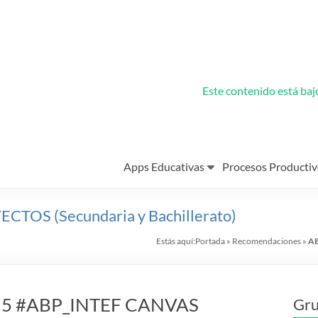
Este contenido está ba
Apps Educativas
Procesos Productiv
OS (Secundaria y Bachillerato)
Estás aquí:
Portada
»
Recomendaciones
»
AB
lar 5 #ABP_INTEF CANVAS
Gru