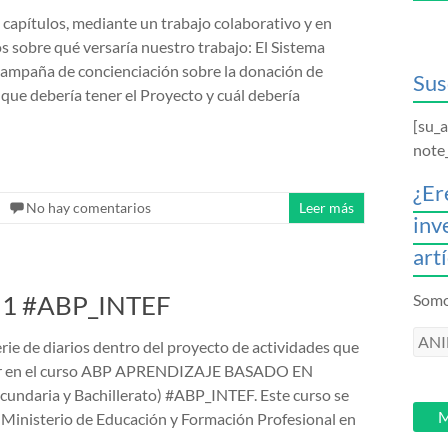
s capítulos, mediante un trabajo colaborativo y en
s sobre qué versaría nuestro trabajo: El Sistema
a campaña de concienciación sobre la donación de
Sus
 que debería tener el Proyecto y cuál debería
[su_
note
¿Er
No hay comentarios
Leer más
inv
art
ar 1 #ABP_INTEF
Somos
ANI
ie de diarios dentro del proyecto de actividades que
intr
ar en el curso ABP APRENDIZAJE BASADO EN
tu
ndaria y Bachillerato) #ABP_INTEF. Este curso se
email
M
 Ministerio de Educación y Formación Profesional en