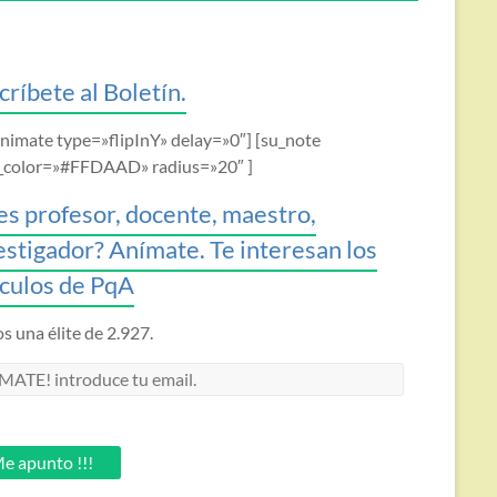
críbete al Boletín.
animate type=»flipInY» delay=»0″] [su_note
_color=»#FFDAAD» radius=»20″ ]
es profesor, docente, maestro,
estigador? Anímate. Te interesan los
ículos de PqA
 una élite de 2.927.
MATE!
oduce
.
e apunto !!!