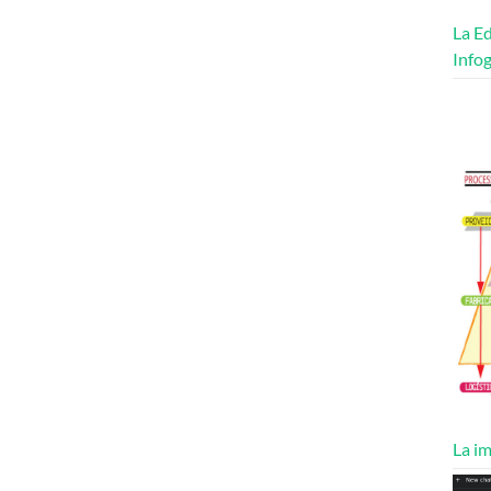
La Ed
Infog
La im