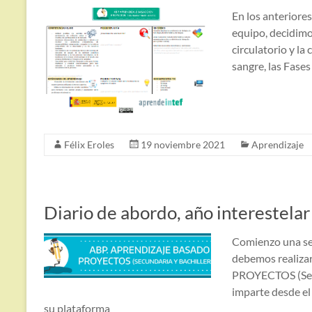
En los anteriore
equipo, decidimo
circulatorio y l
sangre, las Fases
Félix Eroles
19 noviembre 2021
Aprendizaje
Diario de abordo, año interestel
Comienzo una ser
debemos realiz
PROYECTOS (Secu
imparte desde el
su plataforma