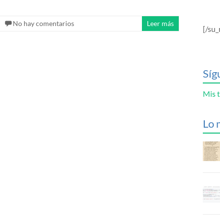
No hay comentarios
Leer más
[/su_
Síg
Mis t
Lo 