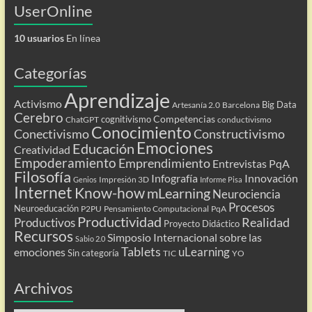
UserOnline
10 usuarios
En línea
Categorías
Aprendizaje
Activismo
Big Data
Artesanía 2.0
Barcelona
Cerebro
Competencias
cognitivismo
ChatGPT
conductivismo
Conocimiento
Conectivismo
Constructivismo
Emociones
Educación
Creatividad
Empoderamiento
Emprendimiento
Entrevistas PqA
Filosofía
Infografía
Innovación
Impresión 3D
Genios
Informe Pisa
Internet
Know-how
mLearning
Neurociencia
Procesos
Neuroeducación
P2PU
Pensamiento Computacional
PqA
Productividad
Realidad
Productivos
Proyecto Didáctico
Recursos
Simposio Internacional sobre las
Sabio 2.0
Tablets
uLearning
emociones
Sin categoría
TIC
YO
Archivos