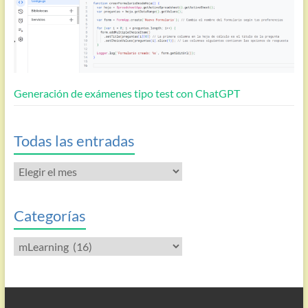
Generación de exámenes tipo test con ChatGPT
Todas las entradas
Todas
las
entradas
Categorías
Categorías