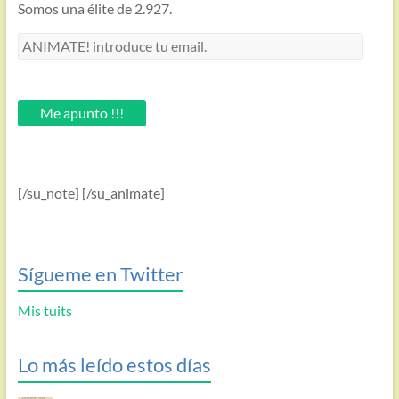
Somos una élite de 2.927.
ANIMATE!
introduce
tu
email.
Me apunto !!!
[/su_note] [/su_animate]
Sígueme en Twitter
Mis tuits
Lo más leído estos días