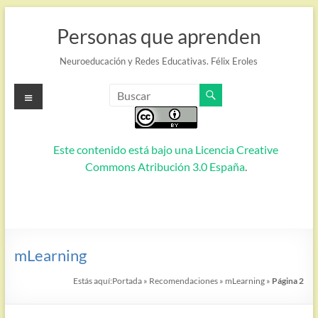
Saltar
al
Personas que aprenden
contenido
Neuroeducación y Redes Educativas. Félix Eroles
Menú
Este contenido está bajo una
Licencia Creative
Commons Atribución 3.0 España
.
mLearning
Estás aquí:
Portada
»
Recomendaciones
»
mLearning
»
Página 2